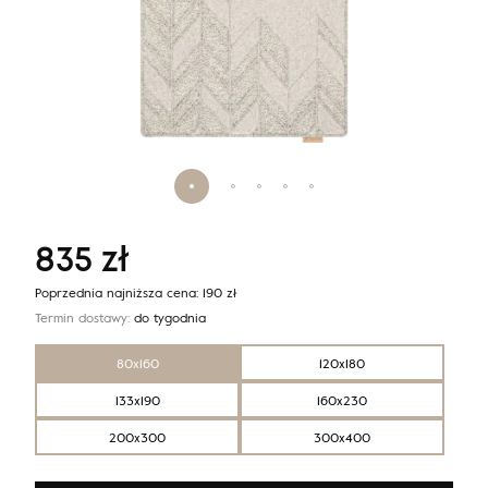
835
zł
Poprzednia najniższa cena:
190
zł
Termin dostawy:
do tygodnia
80x160
120x180
133x190
160x230
200x300
300x400