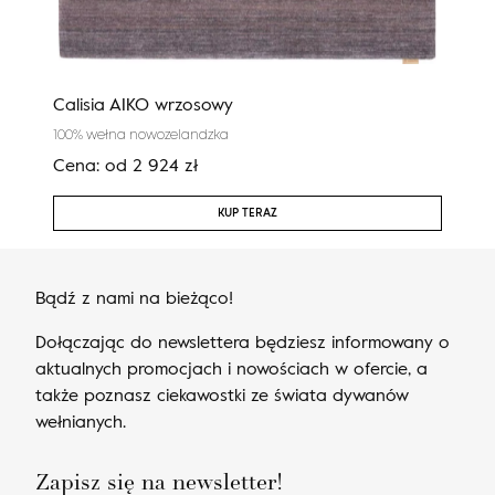
Calisia AIKO wrzosowy
Agn
100% wełna nowozelandzka
100%
Cena:
od
2 924
zł
Cen
KUP TERAZ
Bądź z nami na bieżąco!
Dołączając do newslettera będziesz informowany o
aktualnych promocjach i nowościach w ofercie, a
także poznasz ciekawostki ze świata dywanów
wełnianych.
Zapisz się na newsletter!