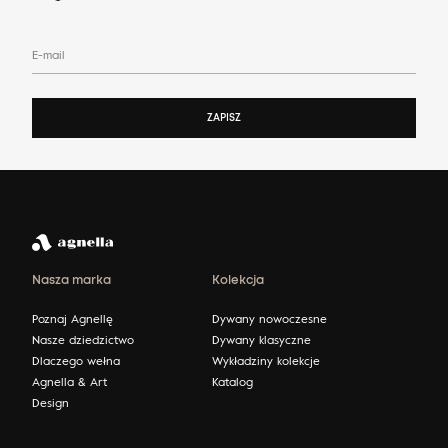
E-mail
ZAPISZ
Nasza marka
Kolekcja
Poznaj Agnellę
Dywany nowoczesne
Nasze dziedzictwo
Dywany klasyczne
Dlaczego wełna
Wykładziny kolekcje
Agnella & Art
Katalog
Design