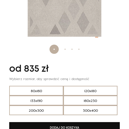
od
835
zł
Wybierz rozmiar, aby sprawdzić cenę i dostępność
80x160
120x180
133x190
160x230
200x300
300x400
DODAJ DO KOSZYKA