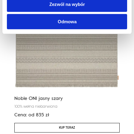
Zezwól na wybór
Odmowa
Noble ONI jasny szary
Agnu
100% wełna niebarwiona
100%
Cena:
od
835
zł
Cen
KUP TERAZ