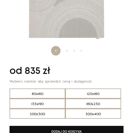
od
835
zł
Wybierz rozmiar, aby sprawdzić cenę i dostępność
80x160
120x180
133x190
160x230
200x300
300x400
DODAJ DO KOSZYKA