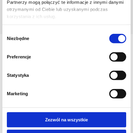
Partnerzy mogą połączyć te informacje z innymi danymi
otrzymanymi od Ciebie lub uzyskanymi podczas
korzystania z ich usług.
POZNAJ PROJEKTANTA
Wybór
Niezbędne
zgody
Zobacz
Podobne produkty
Preferencje
Statystyka
Marketing
Zezwól na wszystkie