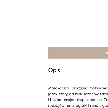
Opi
Opis
Marokańska koniczyna, motyw wi
jasny szary, od kilku sezonów z
i bezpretensjonalną elegancją. 
rodzajów runa; pętelki i runa cię