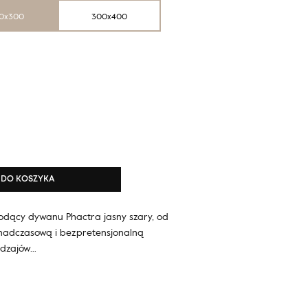
0x300
300x400
DO KOSZYKA
odący dywanu Phactra jasny szary, od
nadczasową i bezpretensjonalną
odzajów…