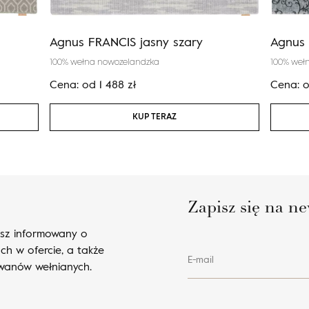
Agnus FRANCIS jasny szary
Agnus 
100% wełna nowozelandzka
100% weł
Cena:
od
1 488
zł
Cena:
KUP TERAZ
Zapisz się na ne
esz informowany o
ch w ofercie, a także
E-mail
ywanów wełnianych.