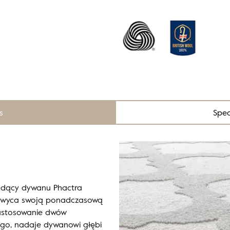
s
Spec
odący dywanu Phactra
achwyca swoją ponadczasową
Zastosowanie dwów
tego, nadaje dywanowi głębi