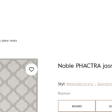
 jasny szary
Noble PHACTRA jasn
Styl:
Minimalistyczny
,
Skandyn
Rozmiar:
80x160
12