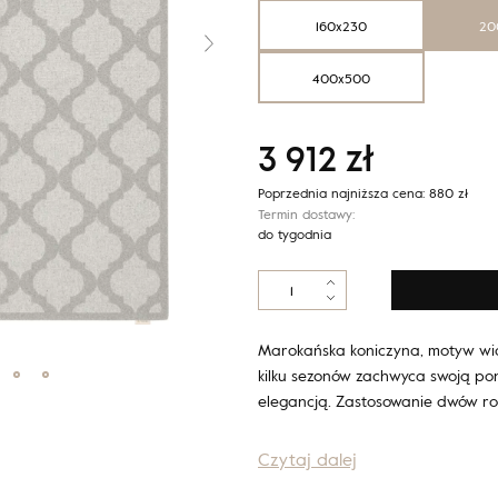
160x230
20
400x500
3 912
zł
Poprzednia najniższa cena:
880
zł
Termin dostawy:
do tygodnia
ilość
Noble
PHACTRA
jasny
Marokańska koniczyna, motyw wi
szary
kilku sezonów zachwyca swoją po
elegancją. Zastosowanie dwów r
Czytaj dalej