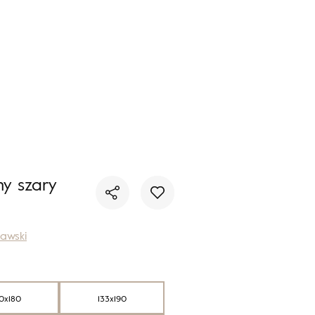
Nie masz produktów w ulubionych
Nie masz produktów w koszyku
y szary
awski
0x180
133x190