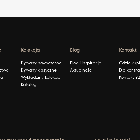
a
Kolekcja
Blog
Kontakt
ę
Dywany nowoczesne
Blog i inspiracje
Gdzie kup
ctwo
Dywany klasyczne
Aktualności
Dla kontr
na
Wykładziny kolekcje
Kontakt B
Katalog