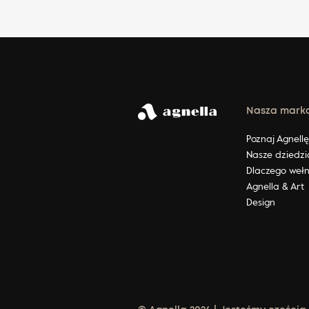
Nasza mark
Poznaj Agnell
Nasze dziedzi
Dlaczego weł
Agnella & Art
Design