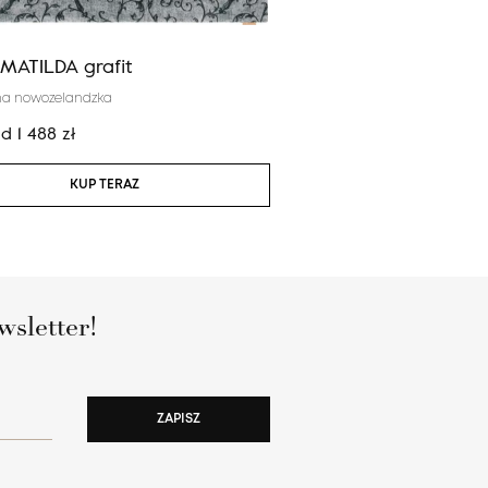
MATILDA grafit
Agnus RHONE szary
na nowozelandzka
100% wełna nowozelandzka
od
1 488
zł
Cena:
od
1 488
zł
KUP TERAZ
KUP TERAZ
wsletter!
ZAPISZ