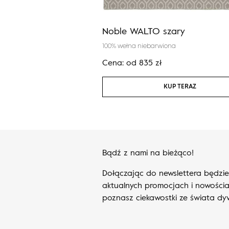
ISON popielaty
Noble WALTO szary
100% wełna niebarwiona
zł
Cena:
od
835
zł
KUP TERAZ
KUP TERAZ
Bądź z nami na bieżąco!
Dołączając do newslettera będzi
aktualnych promocjach i nowościa
poznasz ciekawostki ze świata d