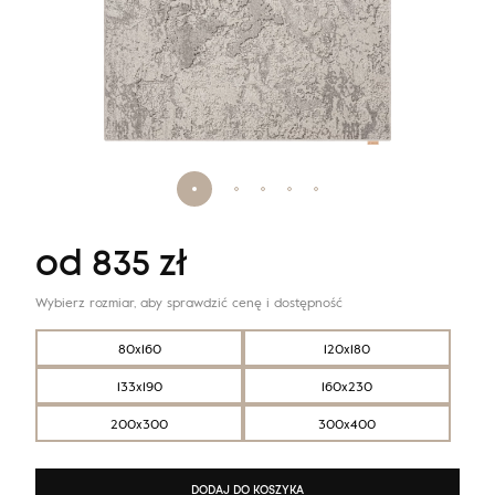
od
835
zł
Wybierz rozmiar, aby sprawdzić cenę i dostępność
80x160
120x180
133x190
160x230
200x300
300x400
DODAJ DO KOSZYKA