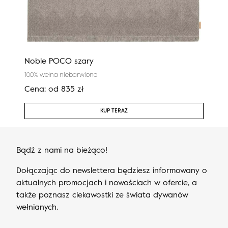
Noble POCO szary
Cali
100% wełna niebarwiona
100%
Cena:
od
835
zł
Cen
KUP TERAZ
Bądź z nami na bieżąco!
Dołączając do newslettera będziesz informowany o
aktualnych promocjach i nowościach w ofercie, a
także poznasz ciekawostki ze świata dywanów
wełnianych.