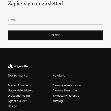
Zapisz się na newsletter!
E-mail
ZAPISZ
Nasza marka
Kolekcja
Poznaj Agnellę
Dywany nowoczesne
Nasze dziedzictwo
Dywany klasyczne
Dlaczego wełna
Wykładziny kolekcje
Agnella & Art
Katalog
Design