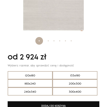
od
2 924
zł
Wybierz rozmiar, aby sprawdzić cenę i dostępność
120x180
133x190
160x240
200x300
240x340
300x400
DODAJ DO KOSZYKA