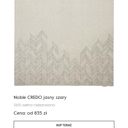
Noble CREDO jasny szary
Nobl
100% wełna niebarwiona
100%
Cena:
od
835
zł
Cen
KUP TERAZ