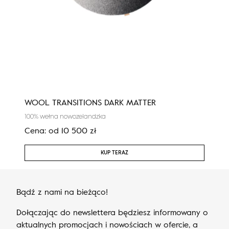
WOOL TRANSITIONS DARK MATTER
WOO
100% wełna nowozelandzka
100%
Cena:
od
10 500
zł
Cen
KUP TERAZ
Bądź z nami na bieżąco!
Dołączając do newslettera będziesz informowany o
aktualnych promocjach i nowościach w ofercie, a