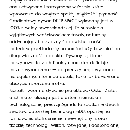
one uchwycone i zatrzymane w formie, która
wprowadza do wnętrza spokój, miękkość i płynność.
Gradientowy dywan DEEP SPACE wykonany jest w
100% z wełny nowozelandzkiej. To surowiec o
wyjątkowych właściwościach: trwały, naturalny,
oddychający i przyjazny środowisku. Jakość
materiału przekłada się na komfort użytkowania i na
długowieczność produktu. Dywany są tkane
maszynowo, lecz ich finalny charakter definiuje
ręczne wykończenie — od precyzyjnego wycinania
nieregularnych form po detale, takie jak bawełniane
obszycia i skórzana metka.
Kształt i wzor na dywanie projektował Oskar Zięta,
a ich materializacja jest efektem rzemiosła i
technologicznej precyzji Agnelli. To spotkanie dwóch
światów: autorskiej technologii FiDU, opartej na
formowaniu stali ciśnieniem wewnętrznym, oraz
tkackiej technologii Wilton, rozwijanej i doskonalonej