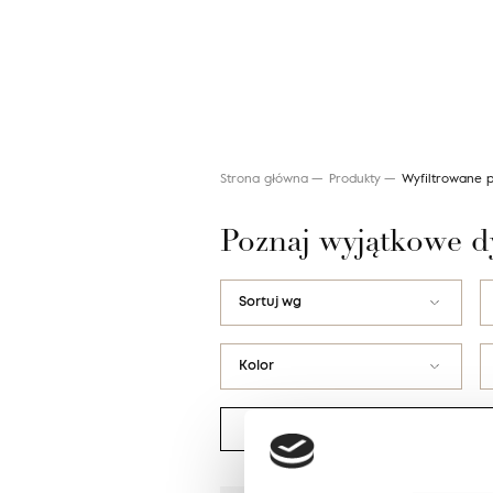
Strona główna
Produkty
Wyfiltrowane 
Poznaj wyjątkowe 
Wyszukaj produkt
Sortuj wg
nazwy AZ
Kolor
nazwy ZA
Alabastrowy
ceny od najniższej
Biały / Beżowy / Kremowy
ceny od najwyższej