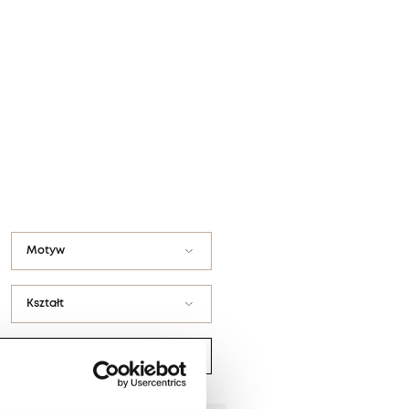
Nie masz produktów w ulubionych
Nie masz produktów w koszyku
Motyw
Abstrakcyjny
Kształt
Geometryczny
Elipsa
Gładki
Kwadrat
Kratka