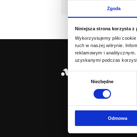
Czarny
Nie znaleziono produktów, których s
Zgoda
ZASTOSUJ
Czerwony / Bordowy
Fioletowy
Niniejsza strona korzysta z
Miętowy
Wykorzystujemy pliki cookie 
ruch w naszej witrynie. Inf
Morski
reklamowym i analitycznym. 
uzyskanymi podczas korzysta
Niebieski / Granatowy
Nasza mark
Wybór
Pomarańczowy
Niezbędne
zgody
Poznaj Agnell
Różowy
Nasze dziedzi
Dlaczego weł
Turkusowy
Agnella & Art
Wielokolorowy
Design
Odmowa
Zielony / Oliwkowy
ARS