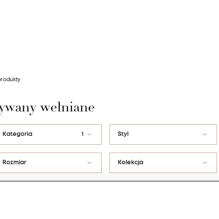
produkty
dywany wełniane
Kategoria
1
Styl
Dywany dziecięce
Abstrakcyjny
Rozmiar
Kolekcja
Dywany klasyczne
Art Deco
Φ200
Agnus
Wyczyść filtry
Dywany nowoczesne
Etno / Folk
Φ170
Calisia
House Loves
Glamour