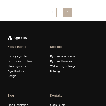
Posts
Poprzedni
1
…
3
pagination
Nasza marka
Kolekcja
Poznaj Agnellę
Dywany nowoczesne
Nasze dziedzictwo
Dywany klasyczne
Dlaczego wełna
Wykładziny kolekcje
Agnella & Art
Katalog
Design
Blog
Kontakt
Blog i inspiracje
Gdzie kupić