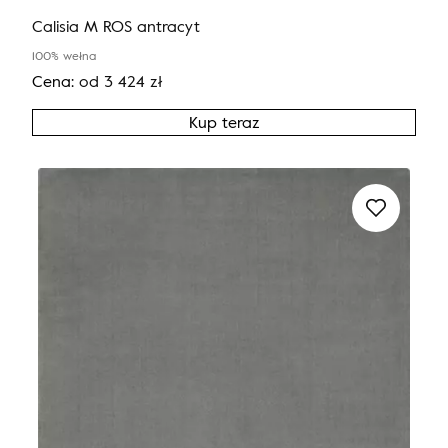
Calisia M ROS antracyt
100% wełna
Cena:
od
3 424
zł
Kup teraz