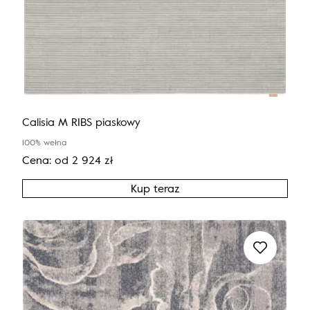
Calisia M RIBS piaskowy
100% wełna
Cena:
od
2 924
zł
Kup teraz