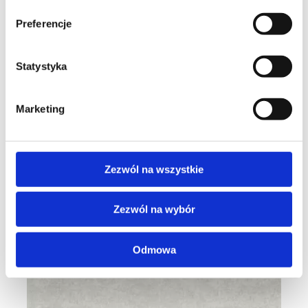
Calisia M SMOOTH szary
Preferencje
100% wełna
Cena:
od
2 924
zł
Statystyka
Kup teraz
Marketing
Zezwól na wszystkie
Zezwól na wybór
Odmowa