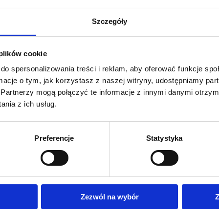
Szczegóły
a wnętrz, blogerka oraz
ojektowania wnętrz HOUSE
 plików cookie
ych projektantów, tworzy
do spersonalizowania treści i reklam, aby oferować funkcje sp
zania wnętrz oraz od lat
ormacje o tym, jak korzystasz z naszej witryny, udostępniamy p
 wnętrzarskich w Polsce:
Partnerzy mogą połączyć te informacje z innymi danymi otrzym
nia z ich usług.
Preferencje
Statystyka
Zezwól na wybór
Z