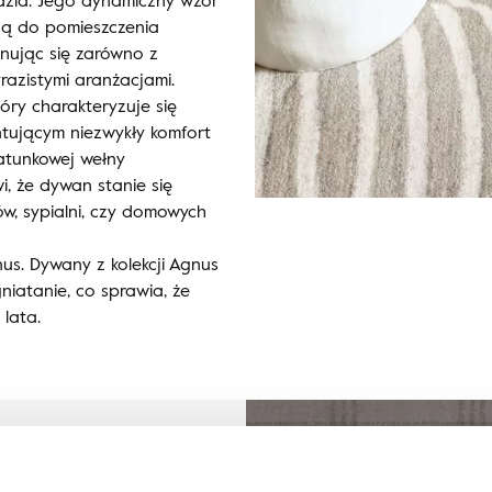
dzla. Jego dynamiczny wzór
ją do pomieszczenia
onując się zarówno z
yrazistymi aranżacjami.
óry charakteryzuje się
tującym niezwykły komfort
atunkowej wełny
wi, że dywan stanie się
ów, sypialni, czy domowych
us. Dywany z kolekcji Agnus
niatanie, co sprawia, że
lata.