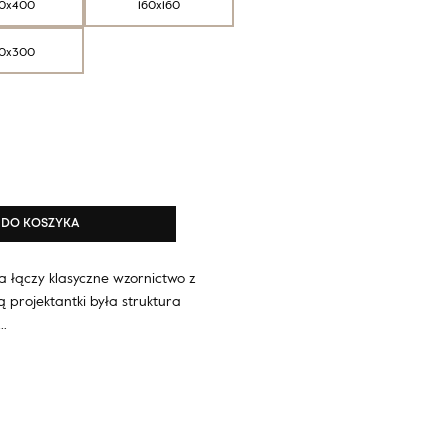
0x400
160x160
0x300
DO KOSZYKA
a łączy klasyczne wzornictwo z
 projektantki była struktura
.…