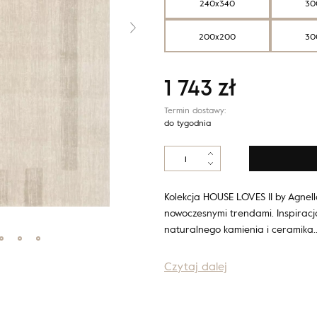
240x340
30
200x200
30
1 743
zł
Termin dostawy:
do tygodnia
ilość
Agnus
BRUSH
LINES
Kolekcja HOUSE LOVES II by Agnell
beige
nowoczesnymi trendami. Inspiracją
naturalnego kamienia i ceramika
Czytaj dalej