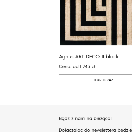
 beige
Agnus ART DECO II black
ł
Cena:
od
1 743
zł
KUP TERAZ
KUP TERAZ
Bądź z nami na bieżąco!
Dołączając do newslettera będzi