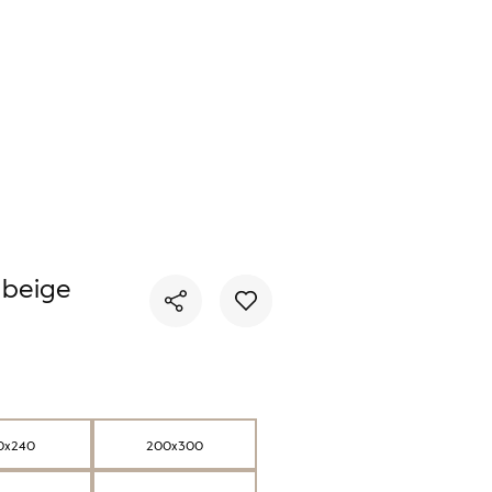
Nie masz produktów w ulubionych
Nie masz produktów w koszyku
 beige
0x240
200x300