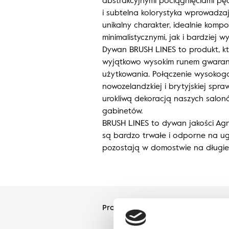
abstrakcyjnymi pociągnięciami pę
i subtelna kolorystyka wprowadza
unikalny charakter, idealnie komp
minimalistycznymi, jak i bardziej w
Dywan BRUSH LINES to produkt, kt
wyjątkowo wysokim runem gwaran
użytkowania. Połączenie wysokog
nowozelandzkiej i brytyjskiej spra
urokliwą dekoracją naszych salon
gabinetów.
BRUSH LINES to dywan jakości Agn
są bardzo trwałe i odporne na ug
pozostają w domostwie na długie 
Projektant