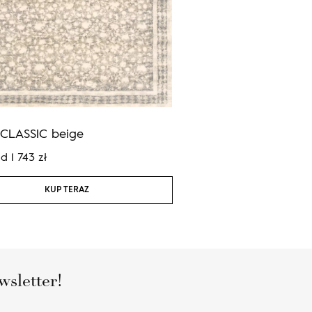
CLASSIC beige
Agnus PAVEMENT grey
od
1 743
zł
Cena:
od
1 743
zł
KUP TERAZ
KUP TERAZ
wsletter!