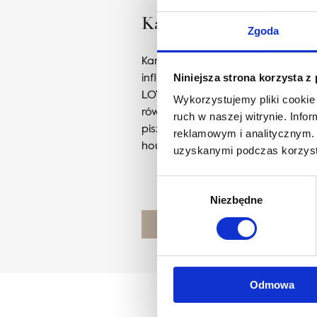
Karolina Zagrodzka
Zgoda
Karolina Zagrodzka – projektantk
influencerka. Prowadzi studio pr
Niniejsza strona korzysta z
LOVES, szkolenia dla początkując
Wykorzystujemy pliki cookie 
również własne produkty do urząd
ruch w naszej witrynie. Inf
pisze jeden z największych blogów
reklamowym i analitycznym. 
houseloves.com.
uzyskanymi podczas korzysta
Wybór
Niezbędne
zgody
POZNAJ PROJEKTANTA
Odmowa