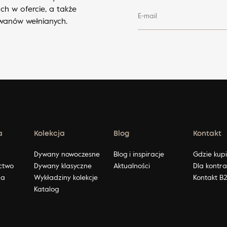
ch w ofercie, a także
E-mail
ywanów wełnianych.
a
Kolekcja
Blog
Kontakt
ę
Dywany nowoczesne
Blog i inspiracje
Gdzie kup
ctwo
Dywany klasyczne
Aktualności
Dla kontr
na
Wykładziny kolekcje
Kontakt B
Katalog