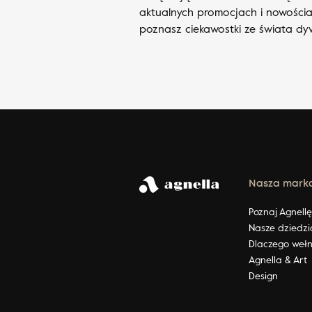
aktualnych promocjach i nowościa
poznasz ciekawostki ze świata d
Nasza mark
Poznaj Agnell
Nasze dziedzi
Dlaczego weł
Agnella & Art
Design