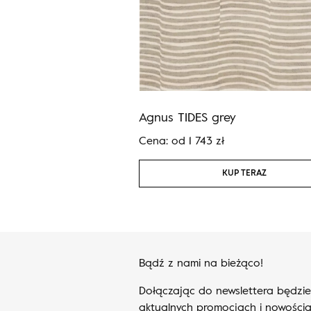
RED grey
Agnus TIDES grey
ł
Cena:
od
1 743
zł
KUP TERAZ
KUP TERAZ
Bądź z nami na bieżąco!
Dołączając do newslettera będzi
aktualnych promocjach i nowościa