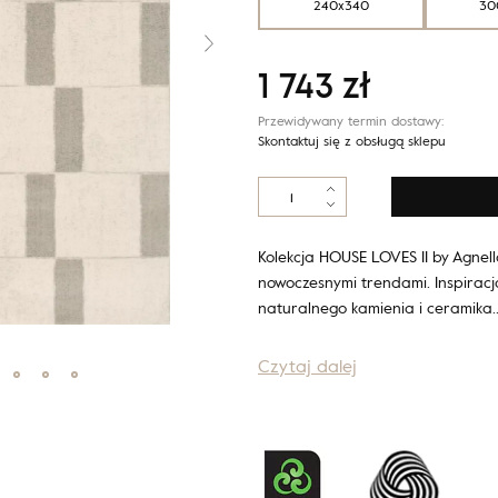
240x340
30
1 743
zł
Przewidywany termin dostawy:
Skontaktuj się z obsługą sklepu
ilość
Agnus
PAVEMENT
white
Kolekcja HOUSE LOVES II by Agnell
nowoczesnymi trendami. Inspiracją
naturalnego kamienia i ceramika
Czytaj dalej