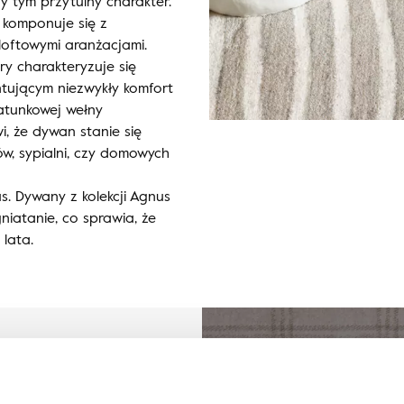
zy tym przytulny charakter.
 komponuje się z
 loftowymi aranżacjami.
y charakteryzuje się
tującym niezwykły komfort
atunkowej wełny
wi, że dywan stanie się
ów, sypialni, czy domowych
. Dywany z kolekcji Agnus
niatanie, co sprawia, że
lata.