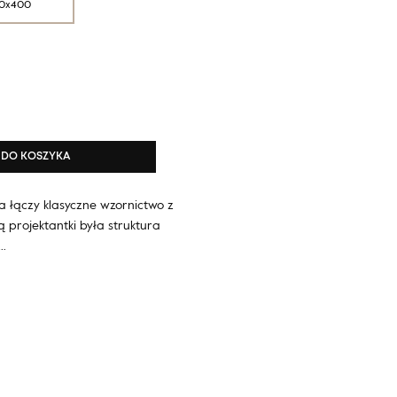
0x400
DO KOSZYKA
a łączy klasyczne wzornictwo z
 projektantki była struktura
.…