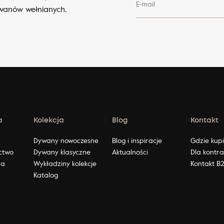
E-mail
ywanów wełnianych.
a
Kolekcja
Blog
Kontakt
ę
Dywany nowoczesne
Blog i inspiracje
Gdzie kup
ctwo
Dywany klasyczne
Aktualności
Dla kontr
na
Wykładziny kolekcje
Kontakt B
Katalog