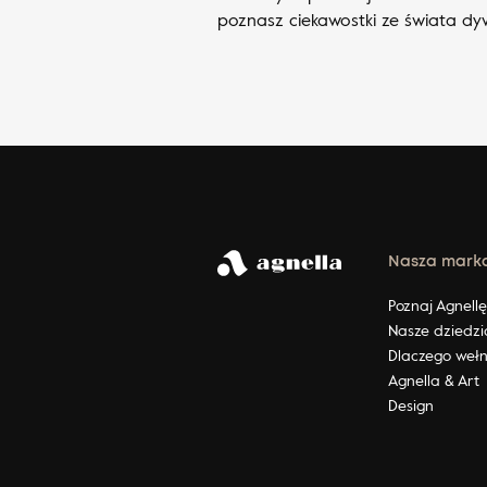
poznasz ciekawostki ze świata d
Nasza mark
Poznaj Agnell
Nasze dziedzi
Dlaczego weł
Agnella & Art
Design