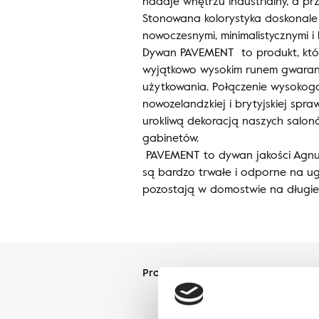
nadaje wnętrzu industrialny, a pr
Stonowana kolorystyka doskonale
nowoczesnymi, minimalistycznymi i
Dywan PAVEMENT to produkt, któr
wyjątkowo wysokim runem gwaran
użytkowania. Połączenie wysokog
nowozelandzkiej i brytyjskiej spra
urokliwą dekoracją naszych salon
gabinetów.
PAVEMENT to dywan jakości Agnus
są bardzo trwałe i odporne na ug
pozostają w domostwie na długie 
Projektant