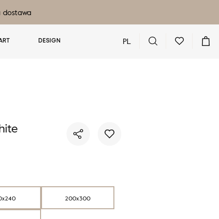
a dostawa
PL
ART
DESIGN
Nie masz produktów w ulubionych
Nie masz produktów w koszyku
ite
0x240
200x300