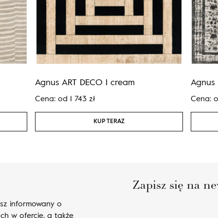
Agnus ART DECO I cream
Agnus 
Cena:
od
1 743
zł
Cena:
KUP TERAZ
Zapisz się na ne
esz informowany o
ch w ofercie, a także