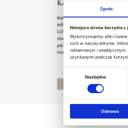
Karolina Zagrodzka
Zgoda
Karolina Zagrodzka – projektantk
influencerka. Prowadzi studio pr
Niniejsza strona korzysta z
LOVES, szkolenia dla początkując
Wykorzystujemy pliki cookie 
również własne produkty do urząd
ruch w naszej witrynie. Inf
pisze jeden z największych blogów
reklamowym i analitycznym. 
houseloves.com.
uzyskanymi podczas korzysta
Wybór
Niezbędne
zgody
POZNAJ PROJEKTANTA
Odmowa