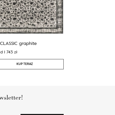
CLASSIC graphite
Agnus BRUSH LINES gr
od
1 743
zł
Cena:
od
1 743
zł
KUP TERAZ
KUP TERAZ
wsletter!