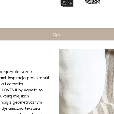
Opis
a łączy klasyczne
i. Inspiracją projektantki
a i ceramika.
LOVES II by Agnella to
ukturą miejskich
gancję z geometrycznym
m dynamiczna tekstura