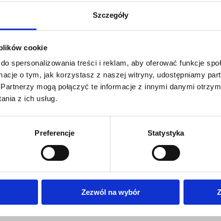
Szczegóły
a wnętrz, blogerka oraz
ojektowania wnętrz HOUSE
 plików cookie
ych projektantów, tworzy
do spersonalizowania treści i reklam, aby oferować funkcje sp
zania wnętrz oraz od lat
ormacje o tym, jak korzystasz z naszej witryny, udostępniamy p
 wnętrzarskich w Polsce:
Partnerzy mogą połączyć te informacje z innymi danymi otrzym
nia z ich usług.
Preferencje
Statystyka
Zezwól na wybór
Z