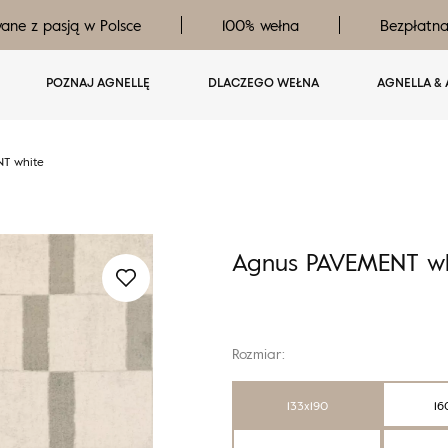
ane z pasją w Polsce
100% wełna
Bezpłatn
POZNAJ AGNELLĘ
DLACZEGO WEŁNA
AGNELLA & 
T white
Agnus PAVEMENT wh
Rozmiar:
133x190
16