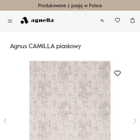
Produkowane z pasją w Polsce
PL
Nie masz produktów w ulubionych
Nie masz produktów w koszyku
Agnus CAMILLA piaskowy