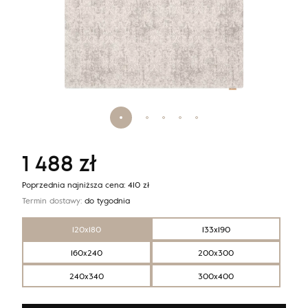
1 488
zł
Poprzednia najniższa cena:
410
zł
Termin dostawy:
do tygodnia
120x180
133x190
160x240
200x300
240x340
300x400