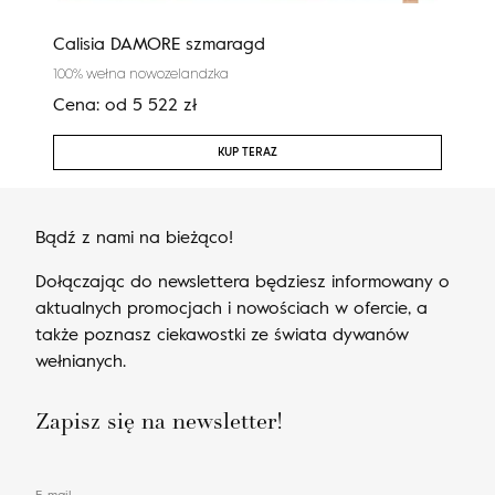
Calisia DAMORE szmaragd
Cali
100% wełna nowozelandzka
100%
Cena:
od
5 522
zł
Cen
KUP TERAZ
Bądź z nami na bieżąco!
Dołączając do newslettera będziesz informowany o
aktualnych promocjach i nowościach w ofercie, a
także poznasz ciekawostki ze świata dywanów
wełnianych.
Zapisz się na newsletter!
E-mail