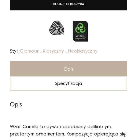
DODAJ DO KOSZYKA
Styl:
Glamour
,
Klasyczny
,
Neoklasyczny
Opis
Specyfikacja
Opis
Wzór Camilla to dywan ozdobiony delikatnym,
przetartym ornamentem. Kompozycja opierająca się