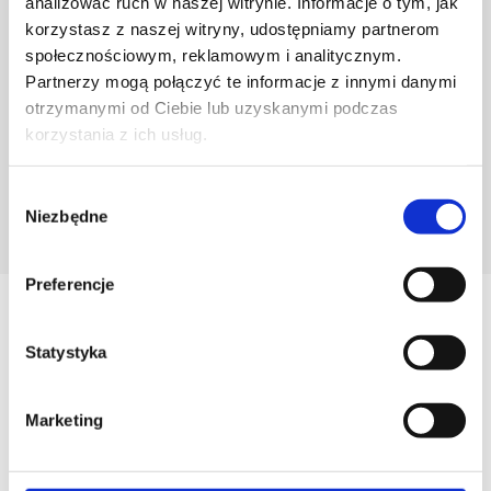
analizować ruch w naszej witrynie. Informacje o tym, jak
korzystasz z naszej witryny, udostępniamy partnerom
społecznościowym, reklamowym i analitycznym.
Partnerzy mogą połączyć te informacje z innymi danymi
otrzymanymi od Ciebie lub uzyskanymi podczas
korzystania z ich usług.
Wybór
Niezbędne
zgody
POZNAJ PROJEKTANTA
Preferencje
Zobacz
Podobne produkty
Statystyka
Marketing