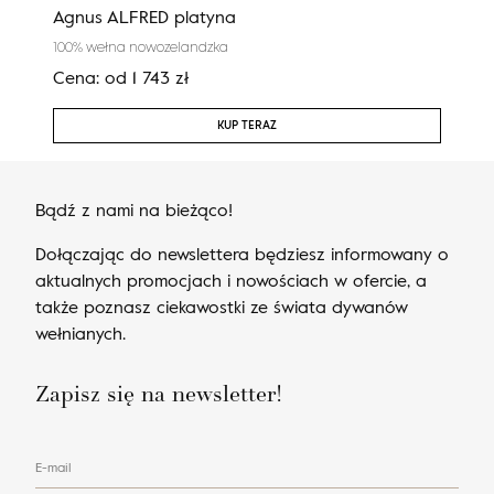
Agnus ALFRED platyna
Cali
100% wełna nowozelandzka
100%
Cena:
od
1 743
zł
Cen
KUP TERAZ
Bądź z nami na bieżąco!
Dołączając do newslettera będziesz informowany o
aktualnych promocjach i nowościach w ofercie, a
także poznasz ciekawostki ze świata dywanów
wełnianych.
Zapisz się na newsletter!
E-mail