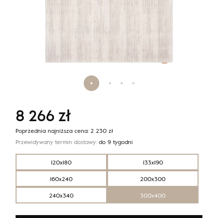
8 266
zł
Poprzednia najniższa cena:
2 230
zł
Przewidywany termin dostawy:
do 9 tygodni
120x180
133x190
160x240
200x300
240x340
300x400