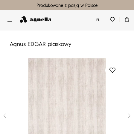
Produkowane z pasją w Polsce
PL
Nie masz produktów w ulubionych
Nie masz produktów w koszyku
Agnus EDGAR piaskowy