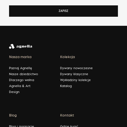
ZAPISZ
Nasza marka
Kolekcja
Poznaj Agnellę
Dywany nowoczesne
Nasze dziedzictwo
Dywany klasyczne
Dlaczego wełna
Wykładziny kolekcje
Agnella & Art
Katalog
Design
Blog
Kontakt
Blog i inspiracje
Gdzie kupić