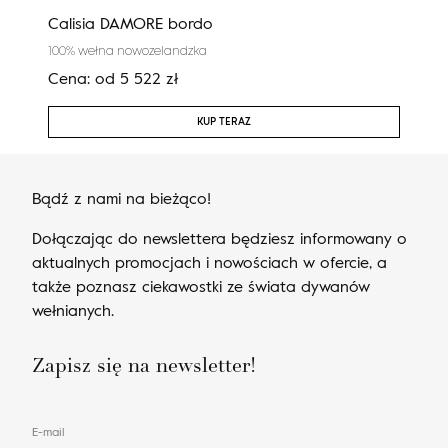
Calisia DAMORE bordo
Reg
100% wełna nowozelandzka
100%
Cena:
od
5 522
zł
Cen
KUP TERAZ
Bądź z nami na bieżąco!
Dołączając do newslettera będziesz informowany o
aktualnych promocjach i nowościach w ofercie, a
także poznasz ciekawostki ze świata dywanów
wełnianych.
Zapisz się na newsletter!
E-mail