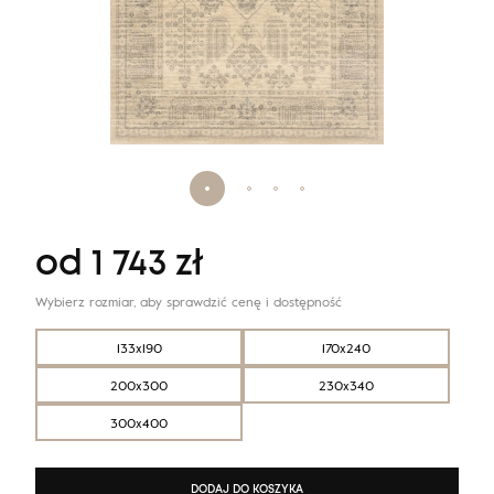
od
1 743
zł
Wybierz rozmiar, aby sprawdzić cenę i dostępność
133x190
170x240
200x300
230x340
300x400
DODAJ DO KOSZYKA