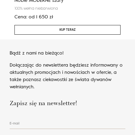
100% wełna niebarwiona
80% w
Cena:
od
1 650
zł
Cen
KUP TERAZ
Bądź z nami na bieżąco!
Dołączając do newslettera będziesz informowany o
aktualnych promocjach i nowościach w ofercie, a
także poznasz ciekawostki ze świata dywanów
wełnianych.
Zapisz się na newsletter!
E-mail