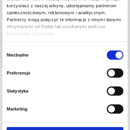
korzystasz z naszej witryny, udostępniamy partnerom
społecznościowym, reklamowym i analitycznym.
Partnerzy mogą połączyć te informacje z innymi danymi
otrzymanymi od Ciebie lub uzyskanymi podczas
korzystania z ich usług.
Wybór
Niezbędne
POZNAJ PROJEKTANTA
zgody
Preferencje
Zobacz
Podobne produkty
Statystyka
Marketing