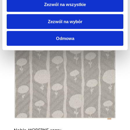
Zezwól na wszystkie
Zezwól na wybór
Odmowa
Noble MODERNE szary
Tem