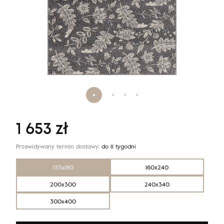
1 653
zł
Przewidywany termin dostawy:
do 11 tygodni
133x180
160x240
200x300
240x340
300x400