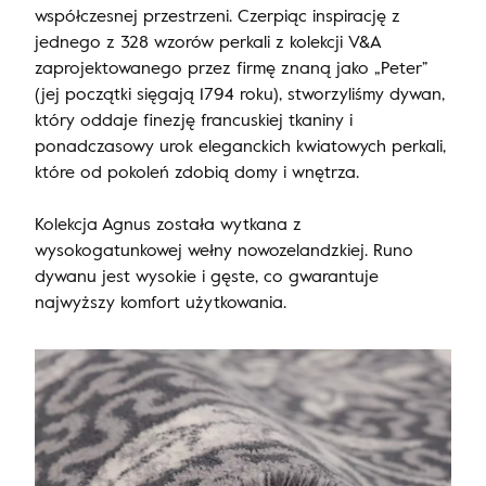
współczesnej przestrzeni. Czerpiąc inspirację z
jednego z 328 wzorów perkali z kolekcji V&A
zaprojektowanego przez firmę znaną jako „Peter”
(jej początki sięgają 1794 roku), stworzyliśmy dywan,
który oddaje finezję francuskiej tkaniny i
ponadczasowy urok eleganckich kwiatowych perkali,
które od pokoleń zdobią domy i wnętrza.
Kolekcja Agnus została wytkana z
wysokogatunkowej wełny nowozelandzkiej. Runo
dywanu jest wysokie i gęste, co gwarantuje
najwyższy komfort użytkowania.