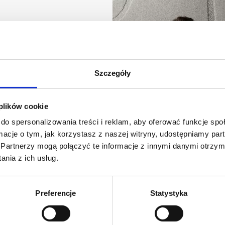
 duet architektów,
Szczegóły
lewską
, znana z tworzenia
nych (reliefów), oraz
yki. Ich twórczość
 plików cookie
iesieniem kształtów i
do spersonalizowania treści i reklam, aby oferować funkcje sp
ani są między innymi z
ormacje o tym, jak korzystasz z naszej witryny, udostępniamy p
był tytuł Must Have w 2023
Partnerzy mogą połączyć te informacje z innymi danymi otrzym
tworząc w ten sposób
nia z ich usług.
snego jak i przyszłego
swoje kształty na różne
 podłogi. Nie zatrzymują
Preferencje
Statystyka
ości wyposażenia wnętrz.