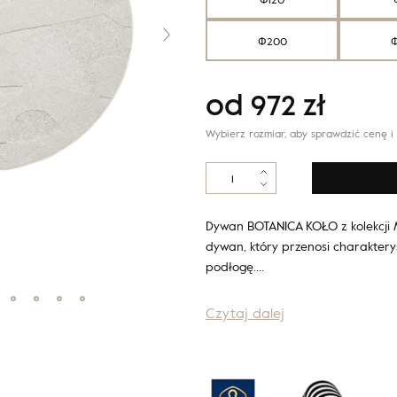
Φ200
od
972
zł
Wybierz rozmiar, aby sprawdzić cenę i
ilość
Morphic
BOTANICA
jasny
Dywan BOTANICA KOŁO z kolekcji 
szary
dywan, który przenosi charaktery
koło
podłogę.…
Czytaj dalej