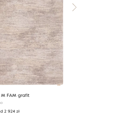
a M FAM grafit
Calisia M ROS antracy
na
100% wełna
od
2 924
zł
Cena:
od
3 424
zł