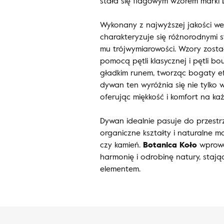
stała się flagowym wzorem marki 
Wykonany z najwyższej jakości we
charakteryzuje się różnorodnymi s
mu trójwymiarowości. Wzory zost
pomocą pętli klasycznej i pętli bou
gładkim runem, tworząc bogaty efe
dywan ten wyróżnia się nie tylko w
oferując miękkość i komfort na ka
Dywan idealnie pasuje do przestr
organiczne kształty i naturalne ma
czy kamień.
Botanica Koło
wprowa
harmonię i odrobinę natury, stają
elementem.