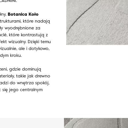
LADNINI.
łny,
Botanica Koło
trukturami, które nadają
ały wyodrębnione za
clé, które kontrastują z
kt wizualny. Dzięki temu
izualnie, ale i dotykowo,
żdym kroku.
zeni, gdzie dominują
teriały, takie jak drewno
dzi do wnętrza spokój,
c się jego centralnym