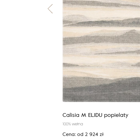
I popielaty
Calisia M ELIDU popielaty
100% wełna
zł
Cena:
od
2 924
zł