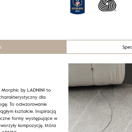
s
Spec
ji Morphic by LADNINI to
charakterystyczny dla
ogę. To odwzorowanie
ągłym kształcie. Inspiracją
iczne formy występujące w
stworzyły kompozycję, która