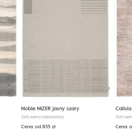
Noble NIZER jasny szary
Calisi
100% wełna niebarwiona
100% weł
Cena:
od
835
zł
Cena: