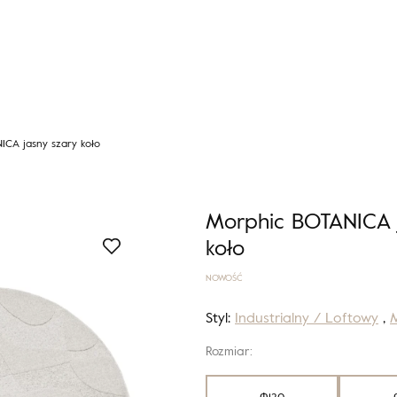
ICA jasny szary koło
Morphic BOTANICA j
koło
NOWOŚĆ
Styl:
Industrialny / Loftowy
,
M
Rozmiar:
Φ120