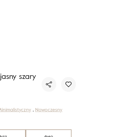
Nie masz produktów w ulubionych
Nie masz produktów w koszyku
asny szary
inimalistyczny
,
Nowoczesny
Φ133
Φ160