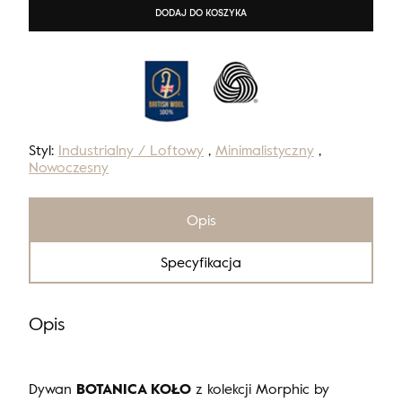
DODAJ DO KOSZYKA
Styl:
Industrialny / Loftowy
,
Minimalistyczny
,
Nowoczesny
Opis
Specyfikacja
Opis
Dywan
BOTANICA KOŁO
z kolekcji Morphic by