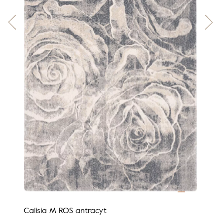
Calisia M ROS antracyt
Nobl