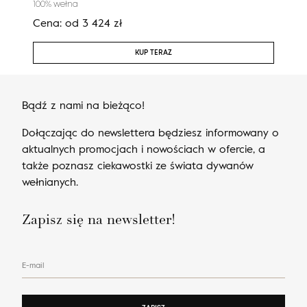
100% wełna
100%
Cena:
od
3 424
zł
Cen
KUP TERAZ
Bądź z nami na bieżąco!
Dołączając do newslettera będziesz informowany o
aktualnych promocjach i nowościach w ofercie, a
także poznasz ciekawostki ze świata dywanów
wełnianych.
Zapisz się na newsletter!
E-mail