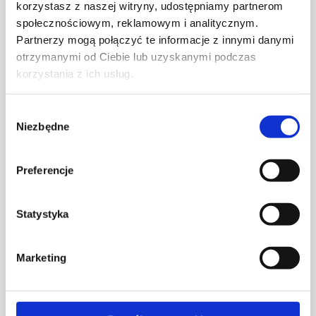
korzystasz z naszej witryny, udostępniamy partnerom
społecznościowym, reklamowym i analitycznym.
Partnerzy mogą połączyć te informacje z innymi danymi
otrzymanymi od Ciebie lub uzyskanymi podczas
korzystania z ich usług.
Wybór
Niezbędne
zgody
LADNINI
– Marka stworzona przez duet
architektów,
Marcina Ładnego
i
Zuzę
Preferencje
Dzięgielewską
, znana z tworzenia ponadczasowych
płaskorzeźb ściennych (reliefów), oraz harmonijnej,
Statystyka
minimalistycznej estetyki. Ich twórczość
charakteryzuje się unikalnym przeniesieniem
kształtów i struktur do przestrzeni wnętrz. Znani są
Marketing
między innymi z projektu
BOTANICA II
, który zdobył
tytuł Must Have w 2023 roku. Eksperymentują z
formami tworząc w ten sposób odpowiedzi na