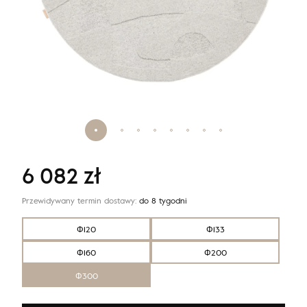
6 082
zł
Przewidywany termin dostawy:
do 8 tygodni
Φ120
Φ133
Φ160
Φ200
Φ300