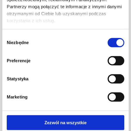
Partnerzy mogą połączyć te informacje z innymi danymi
otrzymanymi od Ciebie lub uzyskanymi podczas
korzystania z ich usług.
Wybór
Niezbędne
zgody
Preferencje
Statystyka
Marketing
Karolina Zagrodzka – projektantka wnętrz, blogerka
oraz influencerka. Prowadzi studio projektowania
wnętrz HOUSE LOVES, szkolenia dla początkujących
projektantów, tworzy również własne produkty do
Zezwól na wszystkie
urządzania wnętrz oraz od lat pisze jeden z