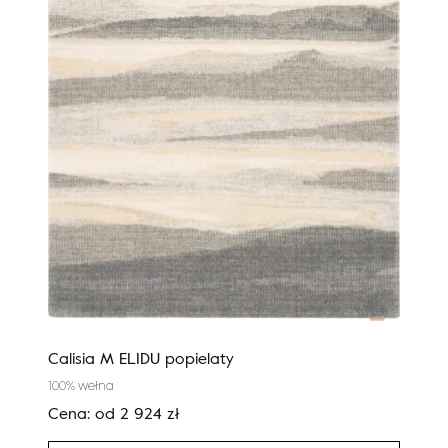
Calisia M ELIDU popielaty
Agnu
100% wełna
100%
Cena:
od
2 924
zł
Cen