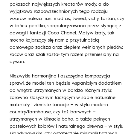
pokazach największych kreatorów mody, a do
wyjątkowo rozpowszechnionych tego rodzaju
wzorów należą m.in. madras, tweed, vichy, tartan, czy
w końcu pepitka, spopularyzowana przez słynącą z
odwagi i fantazji Coco Chanel. Motyw kraty, tak
mocno kojarzący się nam z przytulnością
domowego zacisza oraz ciepłem wełnianych pledów,
koców oraz szali został tym razem przeniesiony na
dywan.
Niezwykle harmonijna i oszczędna kompozycja
sprawi, że model ten będzie wspaniałym dodatkiem
do wnętrz utrzymanych w bardzo różnym stylu;
zarówno klasycznym łączącym w sobie naturalne
materiały i ziemiste tonacje – w stylu modern
country/farmhouse, czy też barwnych –
utrzymanych w klimacie boho, a także pełnych
pastelowych kolorów i naturalnego drewna – w stylu
skandynawskim, czy ostatecznie minimalistycznych,