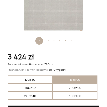
3 424
zł
Poprzednia najniższa cena:
720
zł
Przewidywany termin dostawy:
do 10 tygodni
120x180
133x190
160x240
200x300
240x340
300x400