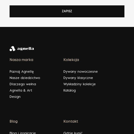
ZAPISZ
Nasza marka
Kolekcja
Poznaj Agnellę
Dywany nowoczesne
Nasze dziedzictwo
Dywany klasyczne
Dlaczego wełna
Wykładziny kolekcje
Agnella & Art
Katalog
Design
Blog
Kontakt
Blog i inspiracje
Gdzie kupić