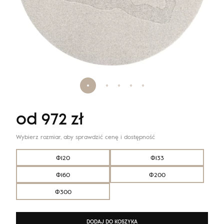
od
972
zł
Wybierz rozmiar, aby sprawdzić cenę i dostępność
Φ120
Φ133
Φ160
Φ200
Φ300
DODAJ DO KOSZYKA