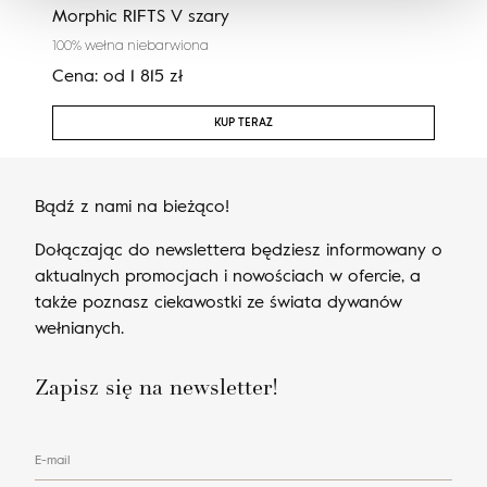
Morphic RIFTS V szary
Morp
100% wełna niebarwiona
100%
Cena:
od
1 815
zł
Cen
KUP TERAZ
Bądź z nami na bieżąco!
Dołączając do newslettera będziesz informowany o
aktualnych promocjach i nowościach w ofercie, a
także poznasz ciekawostki ze świata dywanów
wełnianych.
Zapisz się na newsletter!
E-mail