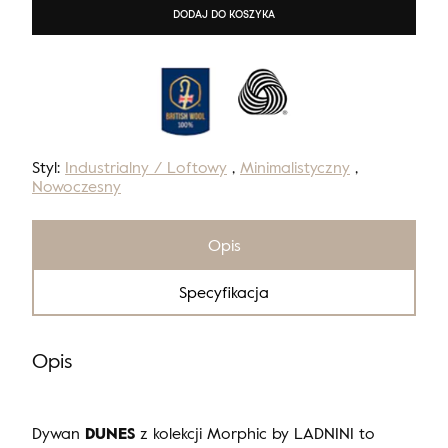
DODAJ DO KOSZYKA
Styl:
Industrialny / Loftowy
,
Minimalistyczny
,
Nowoczesny
Opis
Specyfikacja
Opis
Dywan
DUNES
z kolekcji Morphic by LADNINI to