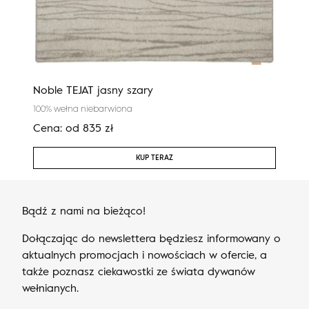
Noble TEJAT jasny szary
Cali
100% wełna niebarwiona
100%
Cena:
od
835
zł
Cen
KUP TERAZ
Bądź z nami na bieżąco!
Dołączając do newslettera będziesz informowany o
aktualnych promocjach i nowościach w ofercie, a
także poznasz ciekawostki ze świata dywanów
wełnianych.