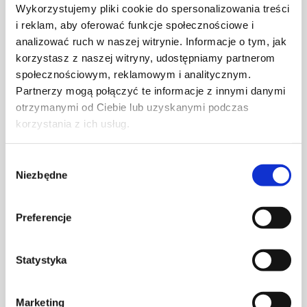
Wykorzystujemy pliki cookie do spersonalizowania treści
i reklam, aby oferować funkcje społecznościowe i
analizować ruch w naszej witrynie. Informacje o tym, jak
korzystasz z naszej witryny, udostępniamy partnerom
społecznościowym, reklamowym i analitycznym.
Partnerzy mogą połączyć te informacje z innymi danymi
otrzymanymi od Ciebie lub uzyskanymi podczas
korzystania z ich usług.
Wybór
Niezbędne
zgody
Preferencje
LADNINI
– Marka stworzona przez duet
Statystyka
architektów,
Marcina Ładnego
i
Zuzę
Dzięgielewską
, znana z tworzenia ponadczasowych
płaskorzeźb ściennych (reliefów), oraz harmonijnej,
Marketing