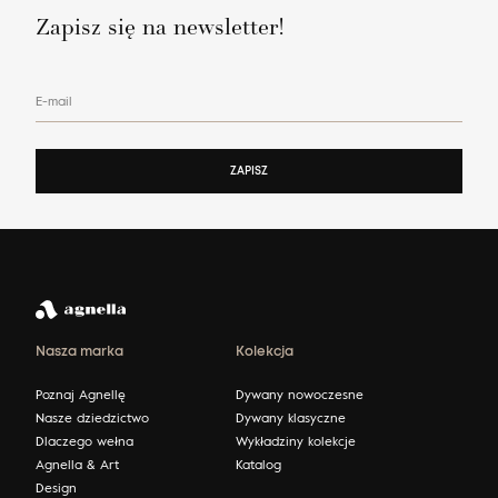
Zapisz się na newsletter!
E-mail
ZAPISZ
Nasza marka
Kolekcja
Poznaj Agnellę
Dywany nowoczesne
Nasze dziedzictwo
Dywany klasyczne
Dlaczego wełna
Wykładziny kolekcje
Agnella & Art
Katalog
Design