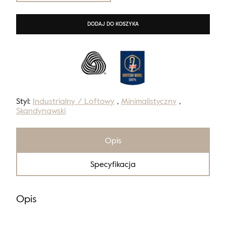
DODAJ DO KOSZYKA
Styl:
Industrialny / Loftowy
,
Minimalistyczny
,
Skandynawski
Opis
Specyfikacja
Opis