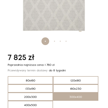
7 825
zł
Poprzednia najniższa cena:
1 760
zł
Przewidywany termin dostawy:
do 8 tygodni
80x160
120x180
133x190
160x230
200x300
300x400
400x500