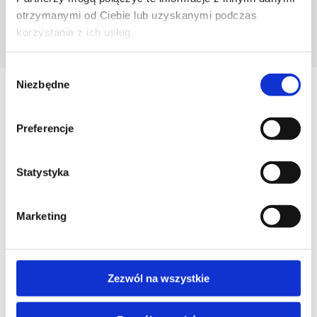
otrzymanymi od Ciebie lub uzyskanymi podczas
korzystania z ich usług.
POZNAJ PROJEKTANTA
Wybór
Niezbędne
zgody
Zobacz
Podobne produkty
Preferencje
Statystyka
Marketing
Zezwól na wszystkie