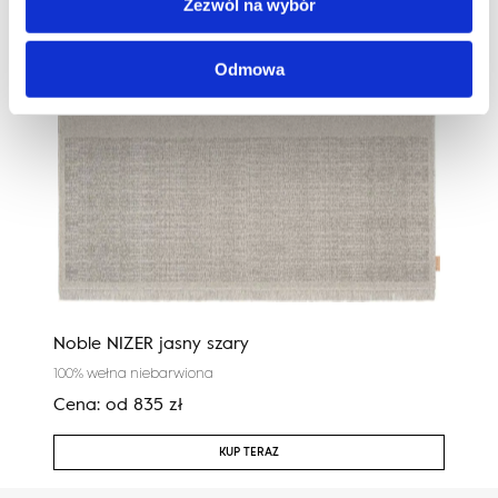
Zezwól na wybór
Odmowa
Noble NIZER jasny szary
Cali
100% wełna niebarwiona
100%
Cena:
od
835
zł
Cen
KUP TERAZ