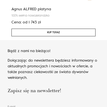
Agnus ALFRED platyna
Agn
100% wełna nowozelandzka
100%
Cena:
od
1 743
zł
Cen
KUP TERAZ
Bądź z nami na bieżąco!
Dołączając do newslettera będziesz informowany o
aktualnych promocjach i nowościach w ofercie, a
także poznasz ciekawostki ze świata dywanów
wełnianych.
Zapisz się na newsletter!
E-mail