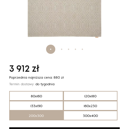
3 912
zł
Poprzednia najniższa cena:
880
zł
Termin dostawy:
do tygodnia
80x160
120x180
133x190
160x230
200x300
300x400