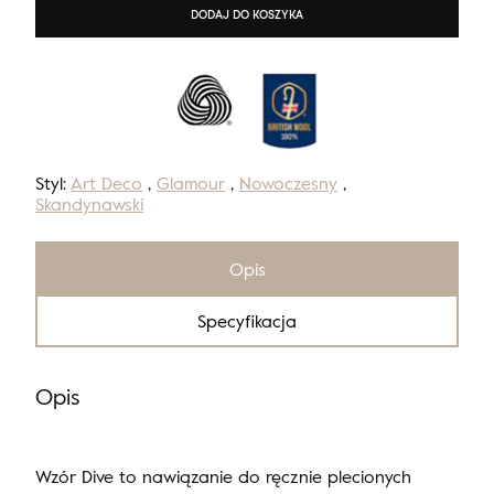
DODAJ DO KOSZYKA
Styl:
Art Deco
,
Glamour
,
Nowoczesny
,
Skandynawski
Opis
Specyfikacja
Opis
Wzór Dive to nawiązanie do ręcznie plecionych