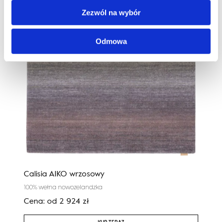
Zezwól na wybór
Odmowa
Calisia AIKO wrzosowy
Cali
100% wełna nowozelandzka
100%
Cena:
od
2 924
zł
Cen