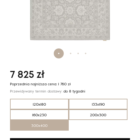
7 825
zł
Poprzednia najniższa cena:
1 760
zł
Przewidywany termin dostawy:
do 8 tygodni
120x180
133x190
160x230
200x300
300x400