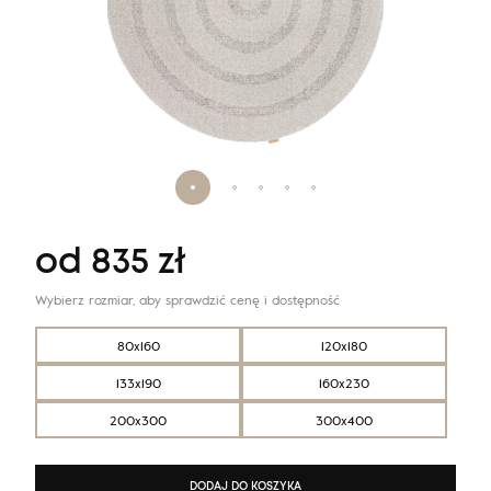
od
835
zł
Wybierz rozmiar, aby sprawdzić cenę i dostępność
80x160
120x180
133x190
160x230
200x300
300x400
DODAJ DO KOSZYKA