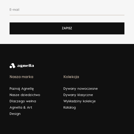
E-mail
ZAPISZ
Nasza marka
Kolekcja
Poznaj Agnellę
Dywany nowoczesne
Nasze dziedzictwo
Dywany klasyczne
Dlaczego wełna
Wykładziny kolekcje
Agnella & Art
Katalog
Design