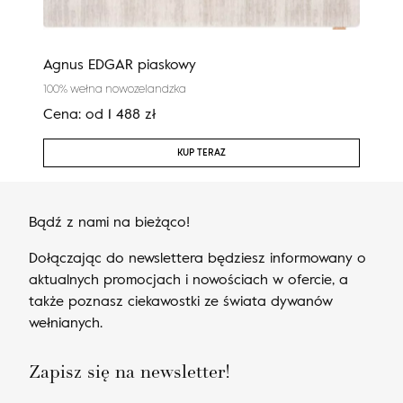
Agnus EDGAR piaskowy
Cali
100% wełna nowozelandzka
100%
Cena:
od
1 488
zł
Cen
KUP TERAZ
Bądź z nami na bieżąco!
Dołączając do newslettera będziesz informowany o
aktualnych promocjach i nowościach w ofercie, a
także poznasz ciekawostki ze świata dywanów
wełnianych.
Zapisz się na newsletter!