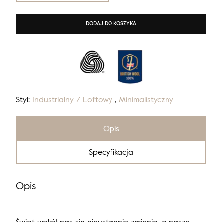
DODAJ DO KOSZYKA
Styl:
Industrialny / Loftowy
,
Minimalistyczny
Opis
Specyfikacja
Opis
Świat wokół nas się nieustannie zmienia, a nasze