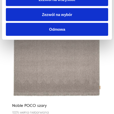
Zezwól na wybór
Odmowa
Noble POCO szary
Cali
100% wełna niebarwiona
100%