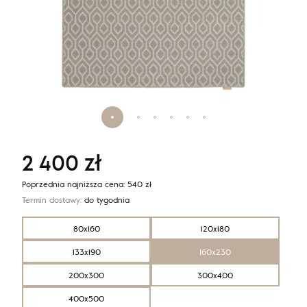
2 400
zł
Poprzednia najniższa cena:
540
zł
Termin dostawy:
do tygodnia
80x160
120x180
133x190
160x230
200x300
300x400
400x500