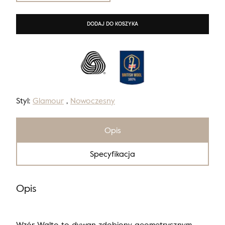
DODAJ DO KOSZYKA
Styl:
Glamour
,
Nowoczesny
Opis
Specyfikacja
Opis
Wzór Walto to dywan zdobiony geometrycznym,