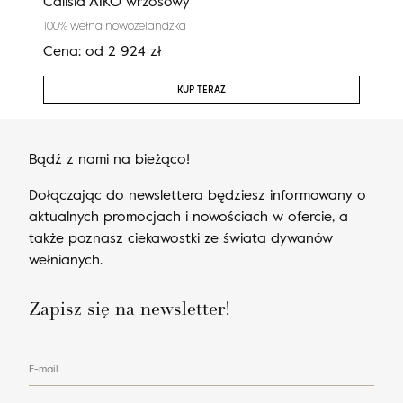
Calisia AIKO wrzosowy
Nobl
100% wełna nowozelandzka
100%
Cena:
od
2 924
zł
Cen
KUP TERAZ
Bądź z nami na bieżąco!
Dołączając do newslettera będziesz informowany o
aktualnych promocjach i nowościach w ofercie, a
także poznasz ciekawostki ze świata dywanów
wełnianych.
Zapisz się na newsletter!
E-mail