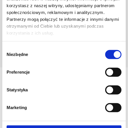
korzystasz z naszej witryny, udostępniamy partnerom
społecznościowym, reklamowym i analitycznym.
Partnerzy mogą połączyć te informacje z innymi danymi
otrzymanymi od Ciebie lub uzyskanymi podczas
korzystania z ich usług.
Wybór
Niezbędne
POZNAJ PROJEKTANTA
zgody
Preferencje
Zobacz
Podobne produkty
Statystyka
Marketing