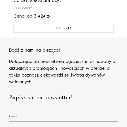
Calisia M ROS antracyt
Cali
100% wełna
100%
Cena:
od
3 424
zł
Cen
KUP TERAZ
Bądź z nami na bieżąco!
Dołączając do newslettera będziesz informowany o
aktualnych promocjach i nowościach w ofercie, a
także poznasz ciekawostki ze świata dywanów
wełnianych.
Zapisz się na newsletter!
E-mail