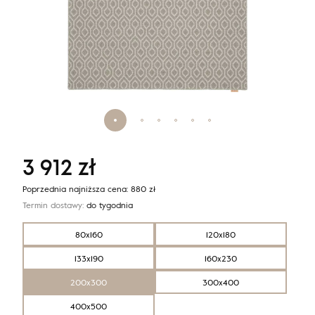
3 912
zł
Poprzednia najniższa cena:
880
zł
Termin dostawy:
do tygodnia
80x160
120x180
133x190
160x230
200x300
300x400
400x500