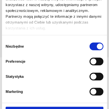
korzystasz z naszej witryny, udostępniamy partnerom
społecznościowym, reklamowym i analitycznym.
Partnerzy mogą połączyć te informacje z innymi danymi
otrzymanymi od Ciebie lub uzyskanymi podczas
korzystania z ich usług.
Wybór
Niezbędne
POZNAJ PROJEKTANTA
zgody
Preferencje
Zobacz
Podobne produkty
Statystyka
Marketing