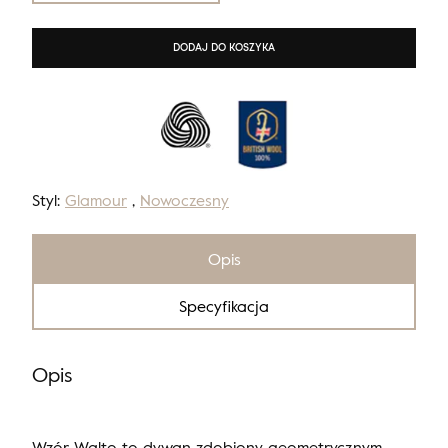
DODAJ DO KOSZYKA
Styl:
Glamour
,
Nowoczesny
Opis
Specyfikacja
Opis
Wzór Walto to dywan zdobiony geometrycznym,