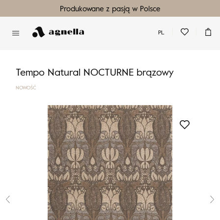
Produkowane z pasją w Polsce
PL
Nie masz produktów w ulubionych
Nie masz produktów w koszyku
Tempo Natural NOCTURNE brązowy
NOWOŚĆ