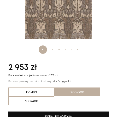
2 953
zł
Poprzednia najniższa cena:
832
zł
Przewidywany termin dostawy:
do 6 tygodni
133x190
200x300
300x400
DODAJ DO KOSZYKA