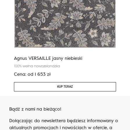
Agnus VERSAILLE jasny niebieski
Cali
100% wełna nowozelandzka
100%
Cena:
od
1 653
zł
Cen
KUP TERAZ
Bądź z nami na bieżąco!
Dołączając do newslettera będziesz informowany o
aktualnych promocjach i nowościach w ofercie, a