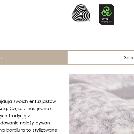
s
Spec
jdują swoich entuzjastów i
cią. Część z nas jednak
ych tradycję z
ydowanie należy dywan
na bordiura to stylizowane