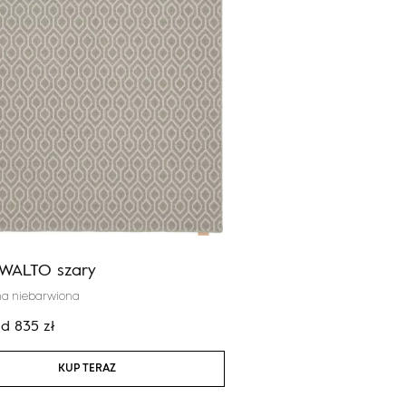
 WALTO szary
Agnus GAZELLE antra
na niebarwiona
100% wełna nowozelandzka
od
835
zł
Cena:
od
1 488
zł
KUP TERAZ
KUP TERAZ