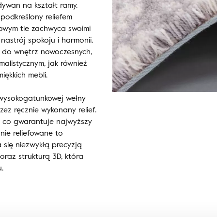
ywan na kształt ramy.
podkreślony reliefem
owym tle zachwyca swoimi
nastrój spokoju i harmonii.
 do wnętrz nowoczesnych,
alistycznym, jak również
iękkich mebli.
 wysokogatunkowej wełny
ez ręcznie wykonany relief.
, co gwarantuje najwyższy
nie reliefowane to
 się niezwykłą precyzją
raz strukturą 3D, która
.