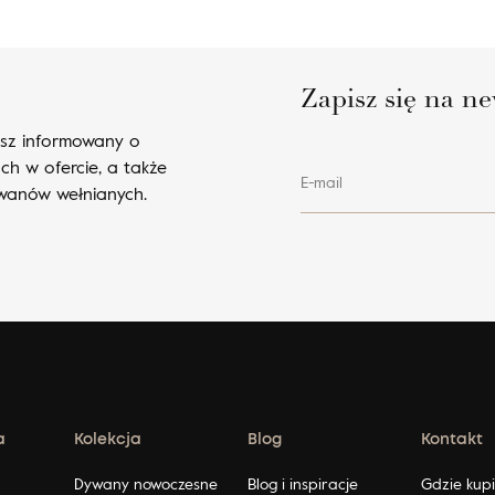
Zapisz się na ne
esz informowany o
ch w ofercie, a także
E-mail
ywanów wełnianych.
a
Kolekcja
Blog
Kontakt
ę
Dywany nowoczesne
Blog i inspiracje
Gdzie kup