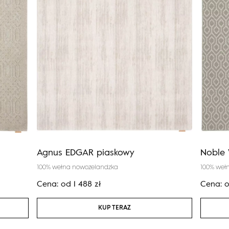
Agnus EDGAR piaskowy
Noble
100% wełna nowozelandzka
100% weł
Cena:
od
1 488
zł
Cena:
KUP TERAZ