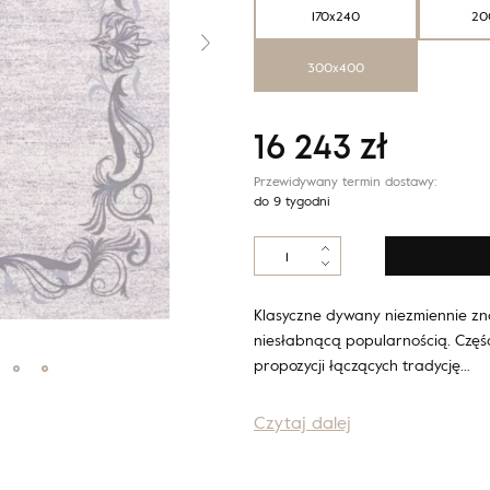
170x240
20
300x400
16 243
zł
Przewidywany termin dostawy:
do 9 tygodni
ilość
Opal
OFELO
szary
Klasyczne dywany niezmiennie zna
niesłabnącą popularnością. Częś
propozycji łączących tradycję…
Czytaj dalej