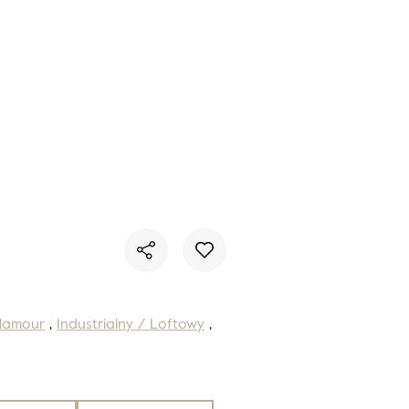
Nie masz produktów w ulubionych
Nie masz produktów w koszyku
lamour
,
Industrialny / Loftowy
,