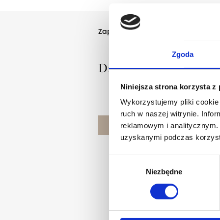
Zaprojektowany przez
Zgoda
Dział Wzornictwa Agne
Niniejsza strona korzysta z
Wykorzystujemy pliki cookie 
ruch w naszej witrynie. Inf
reklamowym i analitycznym. 
POZNAJ PROJEKTANTA
uzyskanymi podczas korzysta
Wybór
Niezbędne
zgody