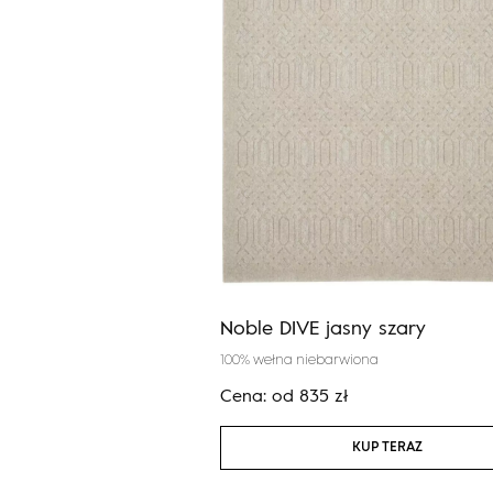
 antracyt
Noble DIVE jasny szary
100% wełna niebarwiona
zł
Cena:
od
835
zł
KUP TERAZ
KUP TERAZ