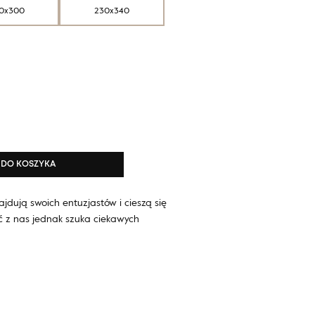
0x300
230x340
DO KOSZYKA
jdują swoich entuzjastów i cieszą się
ć z nas jednak szuka ciekawych