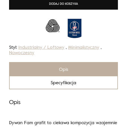
DODAJ DO KOSZYKA
Styl:
Industrialny / Loftowy
,
Minimalistyczny
,
Nowoczesny
Opis
Specyfikacja
Opis
Dywan Fam grafit to ciekawa kompozycja wzajemnie