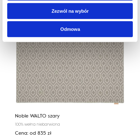
Zezwól na wybór
Odmowa
Noble WALTO szary
Cali
100% wełna niebarwiona
100%
Cena:
od
835
zł
Cen