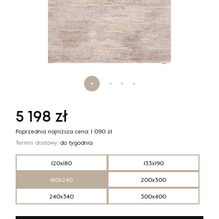
5 198
zł
Poprzednia najniższa cena:
1 090
zł
Termin dostawy:
do tygodnia
120x180
133x190
160x240
200x300
240x340
300x400