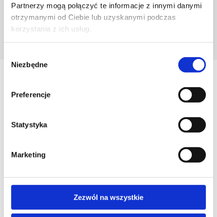
Partnerzy mogą połączyć te informacje z innymi danymi
otrzymanymi od Ciebie lub uzyskanymi podczas
korzystania z ich usług.
POZNAJ PROJEKTANTA
Wybór
Niezbędne
zgody
Zobacz
Podobne produkty
Preferencje
Statystyka
Marketing
Zezwól na wszystkie