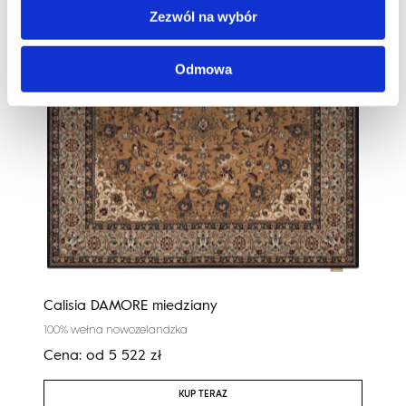
Zezwól na wybór
Odmowa
Calisia DAMORE miedziany
Regi
100% wełna nowozelandzka
100%
Cena:
od
5 522
zł
Cen
KUP TERAZ