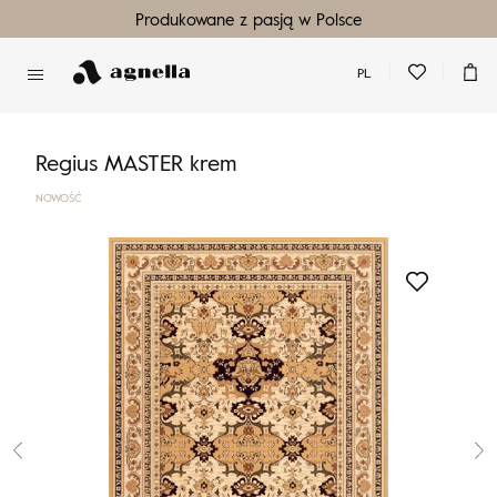
Produkowane z pasją w Polsce
PL
Nie masz produktów w ulubionych
Nie masz produktów w koszyku
Regius MASTER krem
NOWOŚĆ