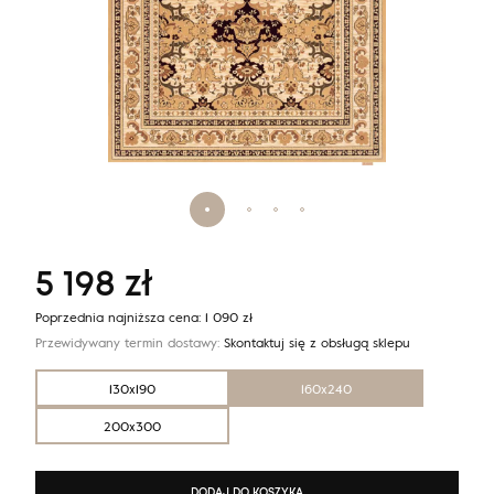
5 198
zł
Poprzednia najniższa cena:
1 090
zł
Przewidywany termin dostawy:
Skontaktuj się z obsługą sklepu
130x190
160x240
200x300
DODAJ DO KOSZYKA