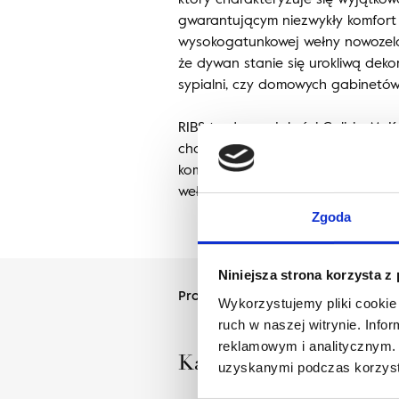
gwarantującym niezwykły komfort 
wysokogatunkowej wełny nowozeland
że dywan stanie się urokliwą deko
sypialni, czy domowych gabinetów
RIBS to dywan jakości Calisia M. K
charakteryzuje się wysokim rune
komfort użytkowania. Została wy
wełny.
Zgoda
Niniejsza strona korzysta z
Projektant
Wykorzystujemy pliki cookie 
ruch w naszej witrynie. Inf
reklamowym i analitycznym. 
Karolina Zagrodzka
uzyskanymi podczas korzysta