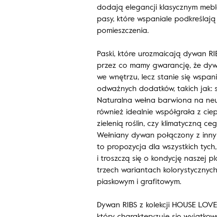
dodają elegancji klasycznym meblo
pasy, które wspaniale podkreślaj
pomieszczenia.
Paski, które urozmaicają dywan RI
przez co mamy gwarancję, że dyw
we wnętrzu, lecz stanie się wspan
odważnych dodatków, takich jak: s
Naturalna wełna barwiona na neut
również idealnie współgrała z ci
zielenią roślin, czy klimatyczną 
Wełniany dywan połączony z innym
to propozycja dla wszystkich tych
i troszczą się o kondycję naszej 
trzech wariantach kolorystycznyc
piaskowym i grafitowym.
Dywan RIBS z kolekcji HOUSE LOVE
który charakteryzuje się wyjątko