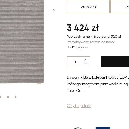
200x300
24
3 424
zł
Poprzednia najniższa cena:
720
zł
Przewidywany termin dostawy:
do 10 tygodni
ilość
Calisia
M
RIBS
Dywan RIBS z kolekcji HOUSE LOVE
grafit
którego motywem przewodnim są h
linie. Od…
Czytaj dalej