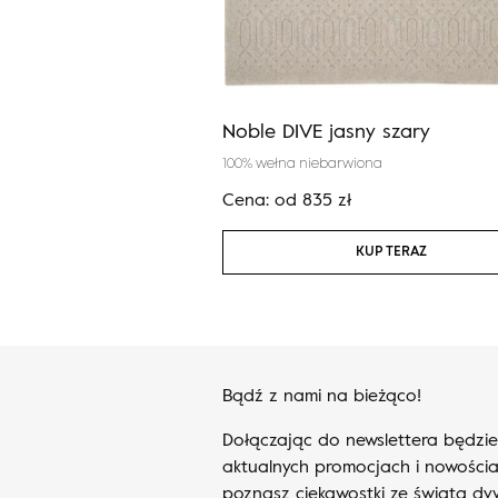
ER alabaster
Noble DIVE jasny szary
100% wełna niebarwiona
zł
Cena:
od
835
zł
KUP TERAZ
KUP TERAZ
Bądź z nami na bieżąco!
Dołączając do newslettera będzi
aktualnych promocjach i nowościa
poznasz ciekawostki ze świata d