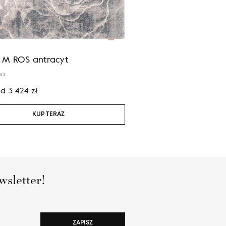
a M ROS antracyt
Agnus GAZELLE antra
na
100% wełna nowozelandzka
od
3 424
zł
Cena:
od
1 488
zł
KUP TERAZ
KUP TERAZ
wsletter!
ZAPISZ