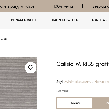
ane z pasją w Polsce
100% wełna
Bezpłatn
POZNAJ AGNELLĘ
DLACZEGO WEŁNA
AGNELLA & 
grafit
Calisia M RIBS grafi
Styl:
Minimalistyczny
,
Nowocz
Rozmiar:
120x180
1