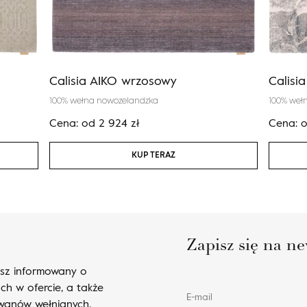
Calisia AIKO wrzosowy
Calisi
100% wełna nowozelandzka
100% weł
Cena:
od
2 924
zł
Cena:
KUP TERAZ
Zapisz się na ne
esz informowany o
ch w ofercie, a także
E-mail
ywanów wełnianych.