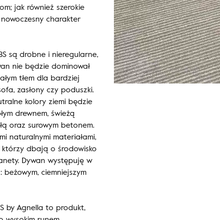
m; jak również szerokie
ą nowoczesny charakter
BS są drobne i nieregularne,
an nie będzie dominował
iałym tłem dla bardziej
ofa, zasłony czy poduszki.
ralne kolory ziemi będzie
epłym drewnem, świeżą
cegłą oraz surowym betonem.
i naturalnymi materiałami,
, którzy dbają o środowisko
planety. Dywan występuję w
h: beżowym, ciemniejszym
S by Agnella to produkt,
wo wysokim runem