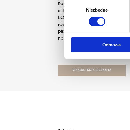
Karolina Zagrodzka – projektantk
Wybór
influencerka. Prowadzi studio pr
Niezbędne
zgody
LOVES, szkolenia dla początkując
również własne produkty do urząd
pisze jeden z największych blogów
houseloves.com.
Odmowa
POZNAJ PROJEKTANTA