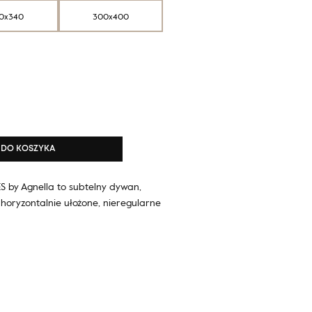
0x340
300x400
DO KOSZYKA
S by Agnella to subtelny dywan,
oryzontalnie ułożone, nieregularne