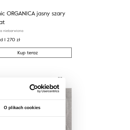
ic ORGANICA jasny szary
at
a niebarwiona
od
1 270
zł
Kup teraz
O plikach cookies