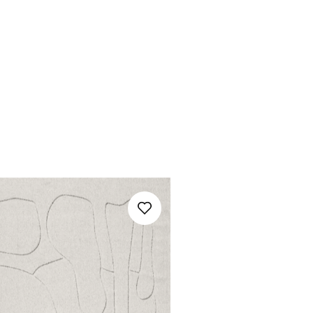
Nie masz produktów w ulubionych
Nie masz produktów w koszyku