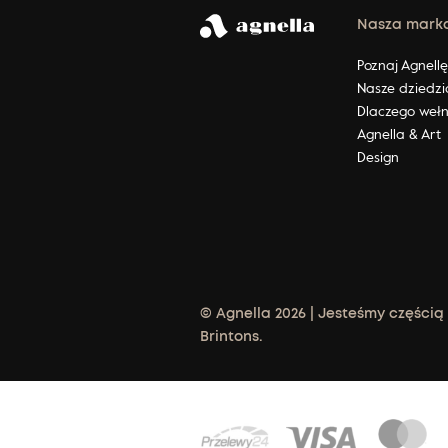
Nasza mark
Poznaj Agnell
Nasze dziedzi
Dlaczego weł
Agnella & Art
Design
© Agnella 2026 | Jesteśmy częścią
Brintons.