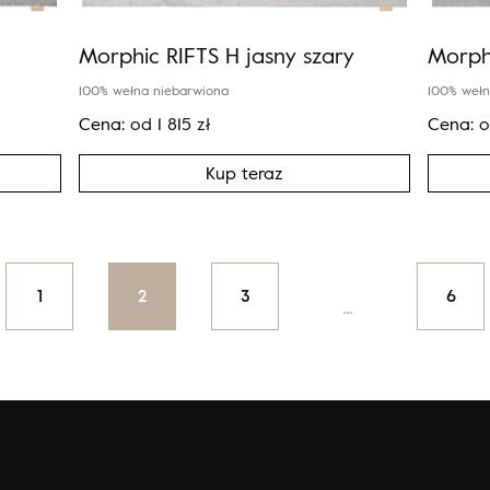
Morphic RIFTS H jasny szary
Morph
100% wełna niebarwiona
100% wełn
Cena:
od
1 815
zł
Cena:
Kup teraz
on
1
2
3
6
…