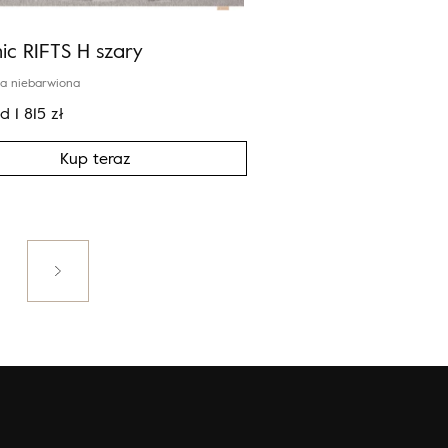
ic RIFTS H szary
a niebarwiona
od
1 815
zł
Kup teraz