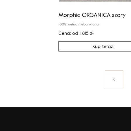
Morphic ORGANICA szary
100% wełna niebarwiona
Cena:
od
1 815
zł
Kup teraz
Posts
paginati
Poprzedni