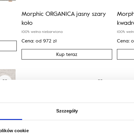
Morphic ORGANICA jasny szary
Morph
koło
kwadr
100% wełna niebarwiona
100% wełn
Cena:
od
972
zł
Cena:
Kup teraz
Szczegóły
 plików cookie