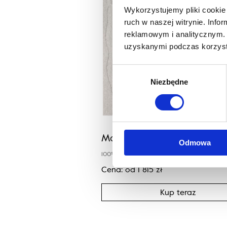
Wykorzystujemy pliki cookie 
ruch w naszej witrynie. Inf
reklamowym i analitycznym. 
uzyskanymi podczas korzysta
Wybór
Niezbędne
zgody
Morphic ORGANICA jasny s
Odmowa
100% wełna niebarwiona
Cena:
od
1 815
zł
Kup teraz