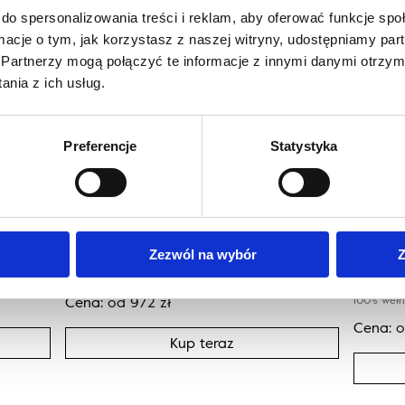
do spersonalizowania treści i reklam, aby oferować funkcje sp
ormacje o tym, jak korzystasz z naszej witryny, udostępniamy p
Partnerzy mogą połączyć te informacje z innymi danymi otrzym
nia z ich usług.
Preferencje
Statystyka
zary
Morphic ORGANICA szary koło
Morph
Zezwól na wybór
Z
kwadr
100% wełna niebarwiona
Cena:
od
972
zł
100% wełn
Cena:
Kup teraz