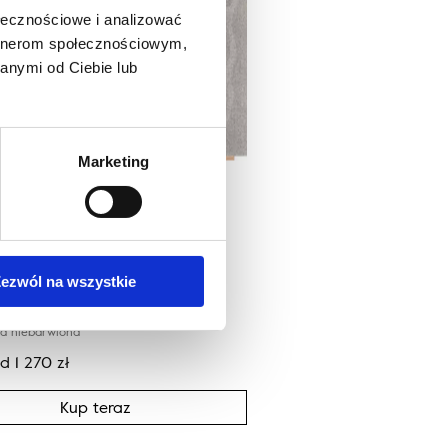
ołecznościowe i analizować
artnerom społecznościowym,
anymi od Ciebie lub
Marketing
ic ORGANICA szary
ezwól na wszystkie
at
a niebarwiona
od
1 270
zł
Kup teraz