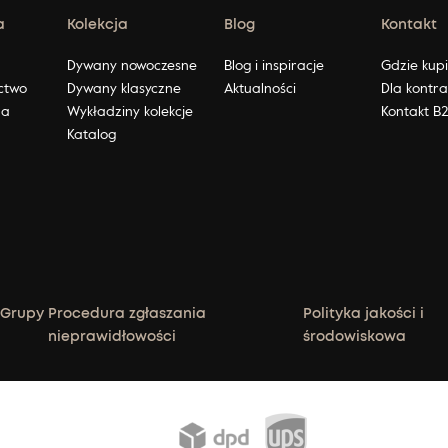
a
Kolekcja
Blog
Kontakt
ę
Dywany nowoczesne
Blog i inspiracje
Gdzie kup
ctwo
Dywany klasyczne
Aktualności
Dla kontr
na
Wykładziny kolekcje
Kontakt B
Katalog
 Grupy
Procedura zgłaszania
Polityka jakości i
nieprawidłowości
środowiskowa