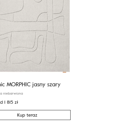
ic MORPHIC jasny szary
a niebarwiona
od
1 815
zł
Kup teraz