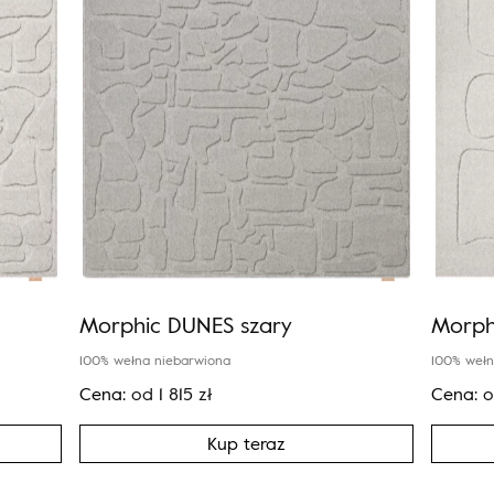
Morphic DUNES szary
Morph
100% wełna niebarwiona
100% wełn
Cena:
od
1 815
zł
Cena:
Kup teraz