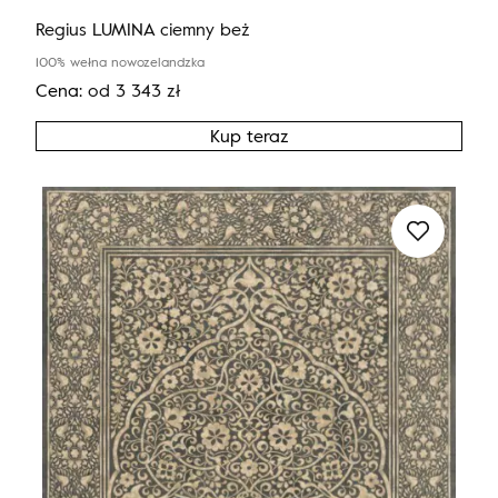
Regius LUMINA ciemny beż
100% wełna nowozelandzka
Cena:
od
3 343
zł
Kup teraz