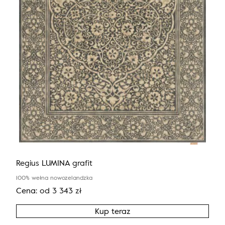
Regius LUMINA grafit
100% wełna nowozelandzka
Cena:
od
3 343
zł
Kup teraz