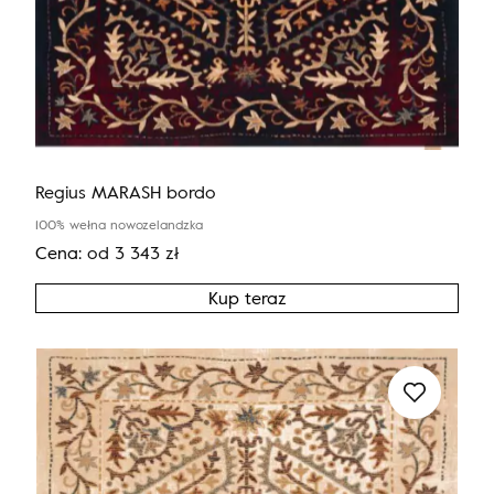
Regius MARASH bordo
100% wełna nowozelandzka
Cena:
od
3 343
zł
Kup teraz