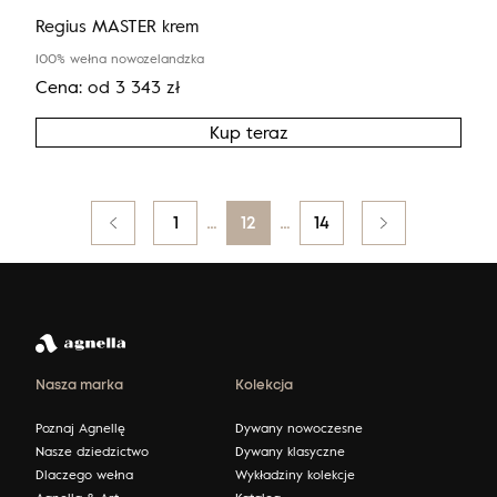
Regius MASTER krem
100% wełna nowozelandzka
Cena:
od
3 343
zł
Kup teraz
Posts
Poprzedni
1
…
12
…
14
pagination
Nasza marka
Kolekcja
Poznaj Agnellę
Dywany nowoczesne
Nasze dziedzictwo
Dywany klasyczne
Dlaczego wełna
Wykładziny kolekcje
Agnella & Art
Katalog