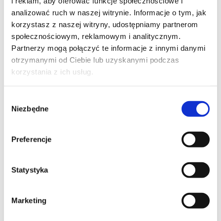
i reklam, aby oferować funkcje społecznościowe i
analizować ruch w naszej witrynie. Informacje o tym, jak
korzystasz z naszej witryny, udostępniamy partnerom
społecznościowym, reklamowym i analitycznym.
Partnerzy mogą połączyć te informacje z innymi danymi
otrzymanymi od Ciebie lub uzyskanymi podczas
korzystania z ich usług.
Wybór
Niezbędne
zgody
Preferencje
Regius MAJOR ciemny bursztyn
Statystyka
100% wełna nowozelandzka
Cena:
od
3 343
zł
Marketing
Kup teraz