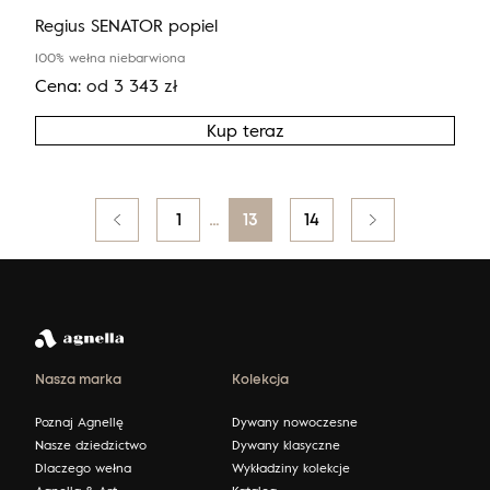
Regius SENATOR popiel
100% wełna niebarwiona
Cena:
od
3 343
zł
Kup teraz
Posts
Poprzedni
1
…
13
14
pagination
Nasza marka
Kolekcja
Poznaj Agnellę
Dywany nowoczesne
Nasze dziedzictwo
Dywany klasyczne
Dlaczego wełna
Wykładziny kolekcje
Agnella & Art
Katalog