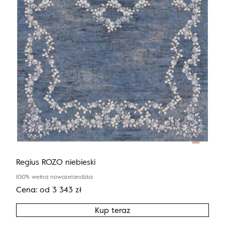
Regius ROZO niebieski
100% wełna nowozelandzka
Cena:
od
3 343
zł
Kup teraz