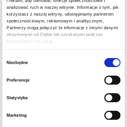
i reklam, aby oferować funkcje społecznościowe i
analizować ruch w naszej witrynie. Informacje o tym, jak
korzystasz z naszej witryny, udostępniamy partnerom
społecznościowym, reklamowym i analitycznym.
Partnerzy mogą połączyć te informacje z innymi danymi
otrzymanymi od Ciebie lub uzyskanymi podczas
korzystania z ich usług.
Wybór
Niezbędne
zgody
Preferencje
Regius OSKAR krem
Statystyka
100% wełna nowozelandzka
Cena:
od
3 343
zł
Marketing
Kup teraz