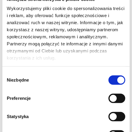
Morphic BOTANICA szary
Wykorzystujemy pliki cookie do spersonalizowania treści
i reklam, aby oferować funkcje społecznościowe i
100% wełna niebarwiona
analizować ruch w naszej witrynie. Informacje o tym, jak
Cena:
od
1 815
zł
korzystasz z naszej witryny, udostępniamy partnerom
Kup teraz
społecznościowym, reklamowym i analitycznym.
Partnerzy mogą połączyć te informacje z innymi danymi
otrzymanymi od Ciebie lub uzyskanymi podczas
korzystania z ich usług.
Wybór
Niezbędne
zgody
Preferencje
Statystyka