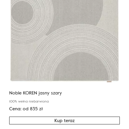
Noble KOREN jasny szary
100% wełna niebarwiona
Cena:
od
835
zł
Kup teraz