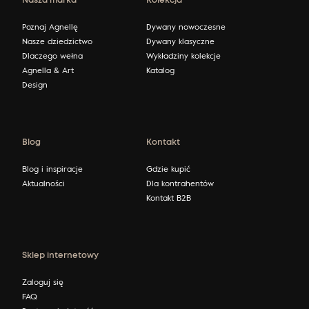
Nasza marka
Kolekcja
Poznaj Agnellę
Dywany nowoczesne
Nasze dziedzictwo
Dywany klasyczne
Dlaczego wełna
Wykładziny kolekcje
Agnella & Art
Katalog
Design
Blog
Kontakt
Blog i inspiracje
Gdzie kupić
Aktualności
Dla kontrahentów
Kontakt B2B
Sklep internetowy
Zaloguj się
FAQ