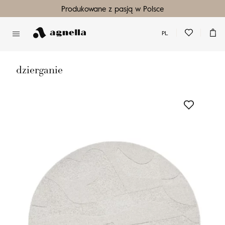
Produkowane z pasją w Polsce
PL
Nie masz produktów w ulubionych
Nie masz produktów w koszyku
dzierganie