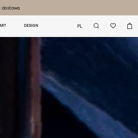
a dostawa
PL
ART
DESIGN
Nie masz produktów w ulubionych
Nie masz produktów w koszyku