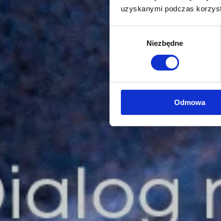
uzyskanymi podczas korzysta
Wybór
Niezbędne
zgody
Odmowa