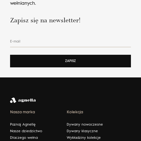
wełnianych.
Zapisz się na newsletter!
E-mail
ZAPISZ
Nasza marka
Kolekcja
Poznaj Agnellę
Dywany nowoczesne
Nasze dziedzictwo
Dywany klasyczne
Dlaczego wełna
Wykładziny kolekcje