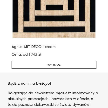
Agnus ART DECO I cream
Agn
Cena:
od
1 743
zł
Cen
KUP TERAZ
Bądź z nami na bieżąco!
Dołączając do newslettera będziesz informowany o
aktualnych promocjach i nowościach w ofercie, a
także poznasz ciekawostki ze świata dywanów