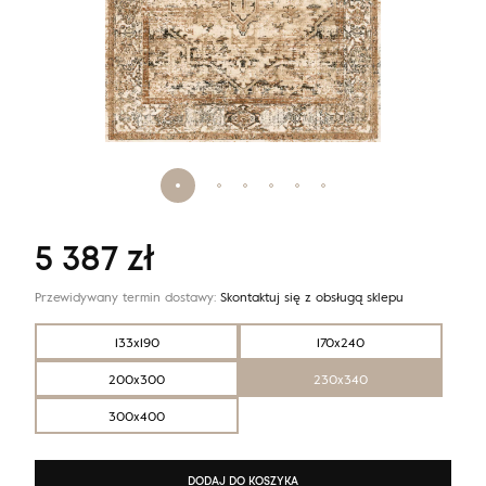
5 387
zł
Przewidywany termin dostawy:
Skontaktuj się z obsługą sklepu
133x190
170x240
200x300
230x340
300x400
DODAJ DO KOSZYKA