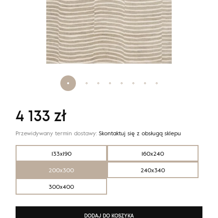
4 133
zł
Przewidywany termin dostawy:
Skontaktuj się z obsługą sklepu
133x190
160x240
200x300
240x340
300x400
DODAJ DO KOSZYKA