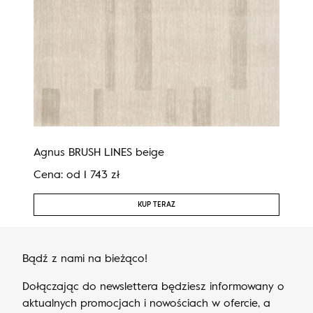
Agnus BRUSH LINES beige
Agn
Cena:
od
1 743
zł
Cen
KUP TERAZ
Bądź z nami na bieżąco!
Dołączając do newslettera będziesz informowany o
aktualnych promocjach i nowościach w ofercie, a