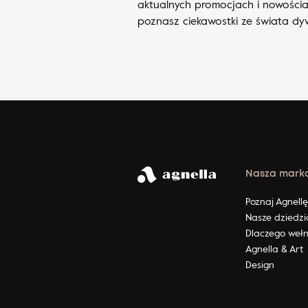
aktualnych promocjach i nowościa
poznasz ciekawostki ze świata d
Nasza mark
Poznaj Agnell
Nasze dziedzi
Dlaczego weł
Agnella & Art
Design