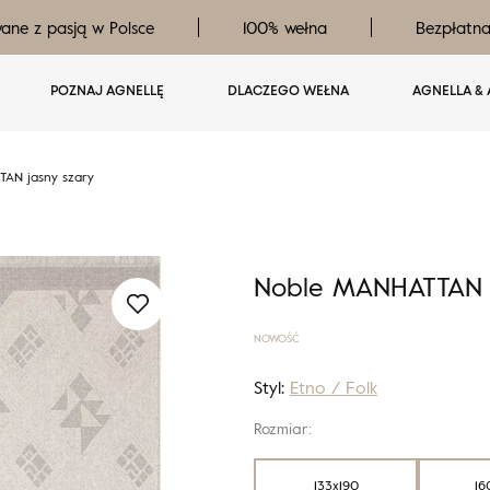
ane z pasją w Polsce
100% wełna
Bezpłatn
POZNAJ AGNELLĘ
DLACZEGO WEŁNA
AGNELLA & 
AN jasny szary
Noble MANHATTAN j
NOWOŚĆ
Styl:
Etno / Folk
Rozmiar:
133x190
16