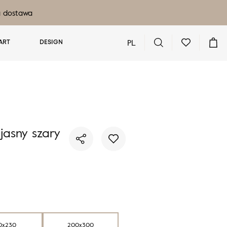
a dostawa
PL
ART
DESIGN
Nie masz produktów w ulubionych
Nie masz produktów w koszyku
asny szary
0x230
200x300