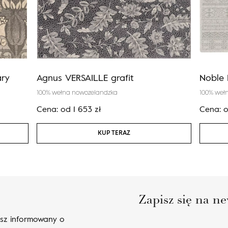
ry
Agnus VERSAILLE grafit
Noble 
100% wełna nowozelandzka
100% weł
Cena:
od
1 653
zł
Cena:
KUP TERAZ
Zapisz się na ne
esz informowany o