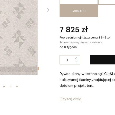
300x400
7 825
zł
Poprzednia najniższa cena:
1 848
zł
Przewidywany termin dostawy:
do 8 tygodni
ilość
Noble
MANHATTAN
jasny
Dywan tkany w technologii Cut&Lo
szary
haftowanej tkaniny znajdującej si
detalom projekt ten…
Czytaj dalej