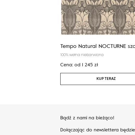
łękit
Tempo Natural NOCTURNE sza
andzka
100% wełna niebarwiona
zł
Cena:
od
1 245
zł
KUP TERAZ
KUP TERAZ
Bądź z nami na bieżąco!
Dołączając do newslettera będzi