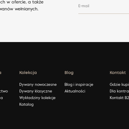
ch w ofercie, a także
E-mail
ywanów wełnianych.
a
Kolekcja
Blog
Kontakt
ę
Dywany nowoczesne
Blog i inspiracje
Gdzie kup
ctwo
Dywany klasyczne
Aktualności
Dla kontr
na
Wykładziny kolekcje
Kontakt B
Katalog