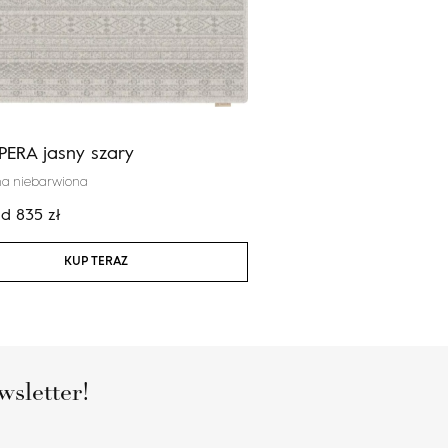
PERA jasny szary
Calisia TALWIN szary
na niebarwiona
100% wełna nowozelandzka
od
835
zł
Cena:
od
2 924
zł
KUP TERAZ
KUP TERAZ
wsletter!