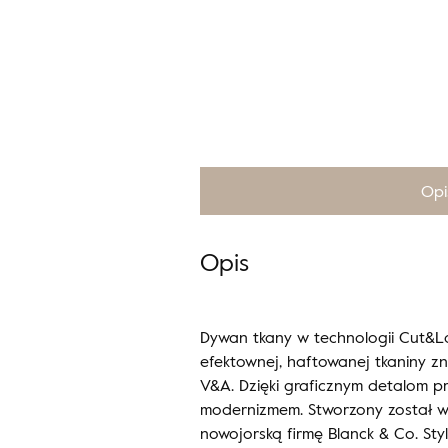
Opi
Opis
Dywan tkany w technologii Cut&Lo
efektownej, haftowanej tkaniny zna
V&A. Dzięki graficznym detalom p
modernizmem. Stworzony został w
nowojorską firmę Blanck & Co. Sty