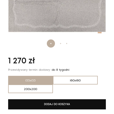
1 270
zł
Przewidywany termin dostawy:
do 8 tygodni
133x133
160x160
200x200
DODAJ DO KOSZYKA