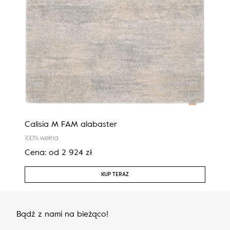
Calisia M FAM alabaster
Agn
100% wełna
100%
Cena:
od
2 924
zł
Cen
KUP TERAZ
Bądź z nami na bieżąco!