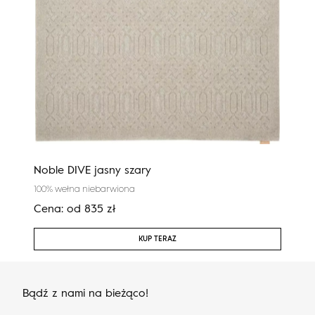
Noble DIVE jasny szary
Nob
100% wełna niebarwiona
100%
Cena:
od
835
zł
Cen
KUP TERAZ
Bądź z nami na bieżąco!