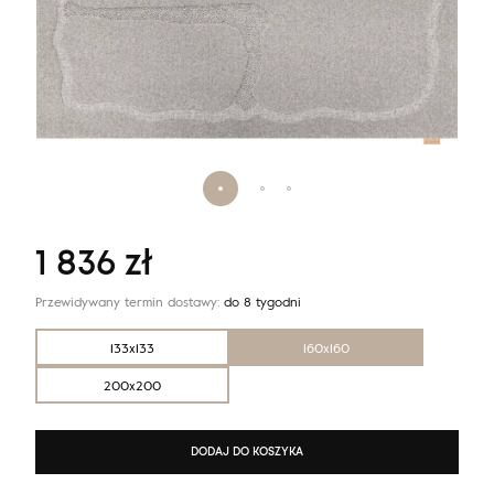
1 836
zł
Przewidywany termin dostawy:
do 8 tygodni
133x133
160x160
200x200
DODAJ DO KOSZYKA