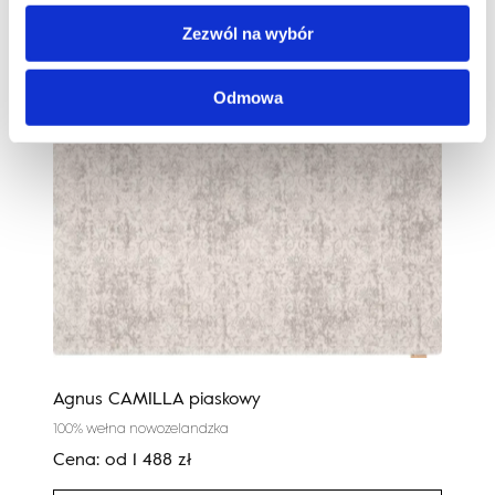
Zezwól na wybór
Odmowa
Agnus CAMILLA piaskowy
Cali
100% wełna nowozelandzka
100%
Cena:
od
1 488
zł
Cen