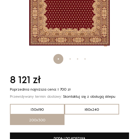
8 121
zł
Poprzednia najniższa cena:
1 700
zł
Przewidywany termin dostawy:
Skontaktuj się z obsługą sklepu
130x190
160x240
200x300
DODAJ DO KOSZYKA