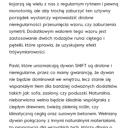
kojarzą się wielu z nas z regularnym rytmem i pewną
monotonią, ale aby trochę zaburzyć ten sztywny
porządek wystarczy wprowadzić drobne
nieregularności: przesunięcia wzoru, czy zaburzenia
symetrii. Dodatkowym walorem tego wzoru jest
zastosowanie dwóch rodzajów runa: ciętego i
pętelki, które sprawia, że uzyskujemy efekt
trójwymiarowości.
Paski, które urozmaicają dywan SHIFT są drobne i
nieregularne, przez co mamy gwarancję, że dywan
nie będzie dominował we wnętrzu, lecz stanie się
wspaniałym tłem dla bardziej odważnych dodatków,
takich jak: sofa, zasłony, czy poduszki. Naturalna,
niebarwiona wełna będzie idealnie współgrała z
ciepłym drewnem, świeżą zielenią roślin, czy
klimatyczną cegłą oraz surowym betonem. Wełniany
dywan połączony z innymi naturalnymi materiałami,
to propozycja dla wszystkich tych, którzy dbają o