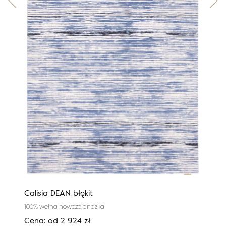
Calisia DEAN błękit
Agn
100% wełna nowozelandzka
100%
Cena:
od
2 924
zł
Cen