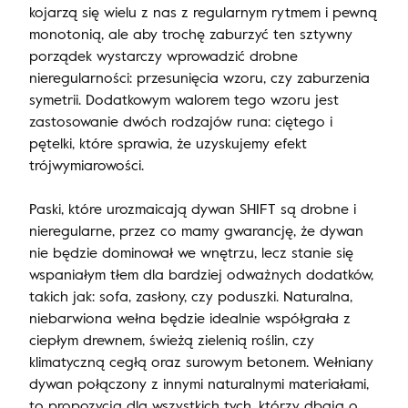
kojarzą się wielu z nas z regularnym rytmem i pewną
monotonią, ale aby trochę zaburzyć ten sztywny
porządek wystarczy wprowadzić drobne
nieregularności: przesunięcia wzoru, czy zaburzenia
symetrii. Dodatkowym walorem tego wzoru jest
zastosowanie dwóch rodzajów runa: ciętego i
pętelki, które sprawia, że uzyskujemy efekt
trójwymiarowości.
Paski, które urozmaicają dywan SHIFT są drobne i
nieregularne, przez co mamy gwarancję, że dywan
nie będzie dominował we wnętrzu, lecz stanie się
wspaniałym tłem dla bardziej odważnych dodatków,
takich jak: sofa, zasłony, czy poduszki. Naturalna,
niebarwiona wełna będzie idealnie współgrała z
ciepłym drewnem, świeżą zielenią roślin, czy
klimatyczną cegłą oraz surowym betonem. Wełniany
dywan połączony z innymi naturalnymi materiałami,
to propozycja dla wszystkich tych, którzy dbają o