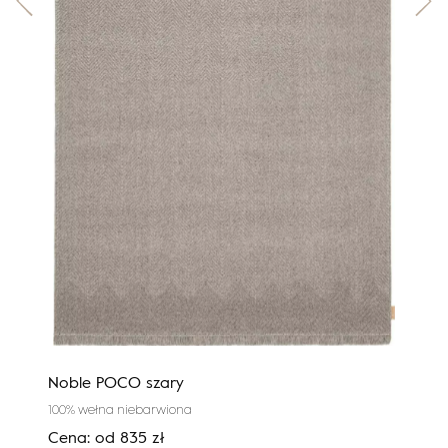
Noble POCO szary
Cali
100% wełna niebarwiona
100%
Cena:
od
835
zł
Cen