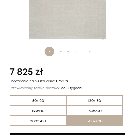
7 825
zł
Poprzednia najniższa cena:
1 760
zł
Przewidywany termin dostawy:
do 8 tygodni
80x160
120x180
133x190
160x230
200x300
300x400