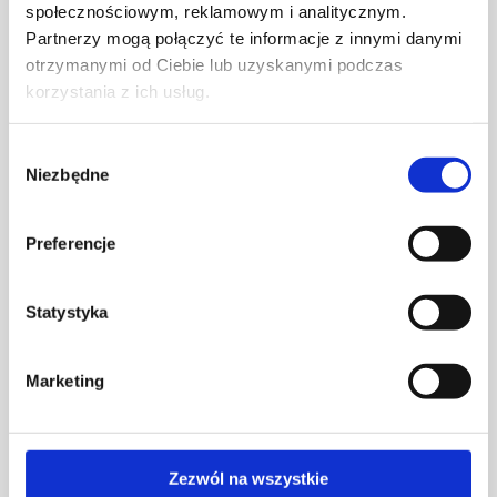
społecznościowym, reklamowym i analitycznym.
Partnerzy mogą połączyć te informacje z innymi danymi
otrzymanymi od Ciebie lub uzyskanymi podczas
korzystania z ich usług.
Wybór
Niezbędne
zgody
Preferencje
Statystyka
Marketing
Karolina Zagrodzka – projektantka wnętrz, blogerka
oraz influencerka. Prowadzi studio projektowania
wnętrz HOUSE LOVES, szkolenia dla początkujących
Zezwól na wszystkie
projektantów, tworzy również własne produkty do