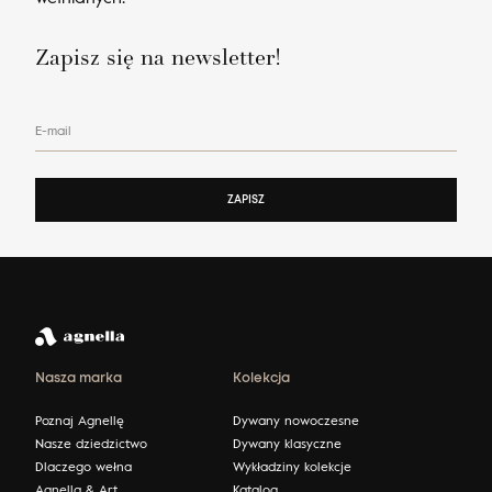
Zapisz się na newsletter!
E-mail
ZAPISZ
Nasza marka
Kolekcja
Poznaj Agnellę
Dywany nowoczesne
Nasze dziedzictwo
Dywany klasyczne
Dlaczego wełna
Wykładziny kolekcje
Agnella & Art
Katalog