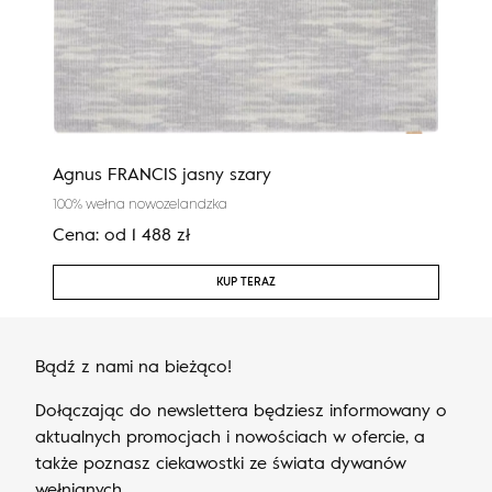
Agnus FRANCIS jasny szary
Agn
100% wełna nowozelandzka
100%
Cena:
od
1 488
zł
Cen
KUP TERAZ
Bądź z nami na bieżąco!
Dołączając do newslettera będziesz informowany o
aktualnych promocjach i nowościach w ofercie, a
także poznasz ciekawostki ze świata dywanów
wełnianych.