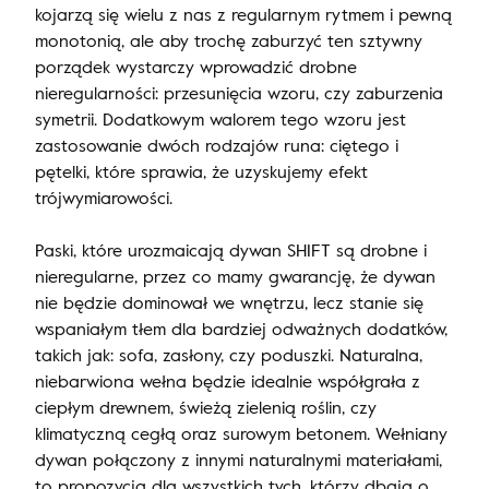
kojarzą się wielu z nas z regularnym rytmem i pewną
monotonią, ale aby trochę zaburzyć ten sztywny
porządek wystarczy wprowadzić drobne
nieregularności: przesunięcia wzoru, czy zaburzenia
symetrii. Dodatkowym walorem tego wzoru jest
zastosowanie dwóch rodzajów runa: ciętego i
pętelki, które sprawia, że uzyskujemy efekt
trójwymiarowości.
Paski, które urozmaicają dywan SHIFT są drobne i
nieregularne, przez co mamy gwarancję, że dywan
nie będzie dominował we wnętrzu, lecz stanie się
wspaniałym tłem dla bardziej odważnych dodatków,
takich jak: sofa, zasłony, czy poduszki. Naturalna,
niebarwiona wełna będzie idealnie współgrała z
ciepłym drewnem, świeżą zielenią roślin, czy
klimatyczną cegłą oraz surowym betonem. Wełniany
dywan połączony z innymi naturalnymi materiałami,
to propozycja dla wszystkich tych, którzy dbają o