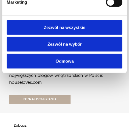
Marketing
Zezwól na wszystkie
Karolina Zagrodzka – projektantka wnętrz, blogerka
Zezwól na wybór
oraz influencerka. Prowadzi studio projektowania
wnętrz HOUSE LOVES, szkolenia dla początkujących
projektantów, tworzy również własne produkty do
Odmowa
urządzania wnętrz oraz od lat pisze jeden z
największych blogów wnętrzarskich w Polsce:
houseloves.com.
POZNAJ PROJEKTANTA
Zobacz