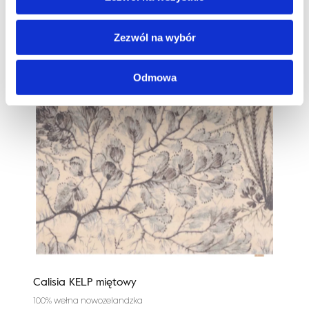
Zezwól na wybór
Odmowa
Calisia KELP miętowy
Cali
100% wełna nowozelandzka
100%