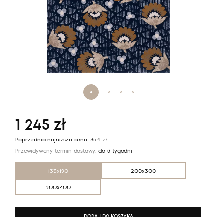
1 245
zł
Poprzednia najniższa cena:
354
zł
Przewidywany termin dostawy:
do 6 tygodni
133x190
200x300
300x400
DODAJ DO KOSZYKA