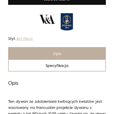
Styl:
Art Deco
Opis
Specyfikacja
Opis
Ten dywan ze zdobieniami kwitnących kwiatów jest
wzorowany na francuskim projekcie dywanu z
perkalu z lat 90-tych XVIII wieku. Uważa się, że słowo