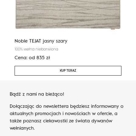
Noble TEJAT jasny szary
Agn
100% wełna niebarwiona
100%
Cena:
od
835
zł
Cen
KUP TERAZ
Bądź z nami na bieżąco!
Dołączając do newslettera będziesz informowany o
aktualnych promocjach i nowościach w ofercie, a
także poznasz ciekawostki ze świata dywanów
wełnianych.