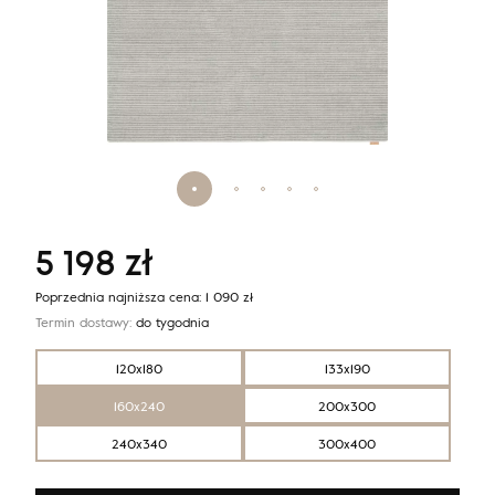
5 198
zł
Poprzednia najniższa cena:
1 090
zł
Termin dostawy:
do tygodnia
120x180
133x190
160x240
200x300
240x340
300x400