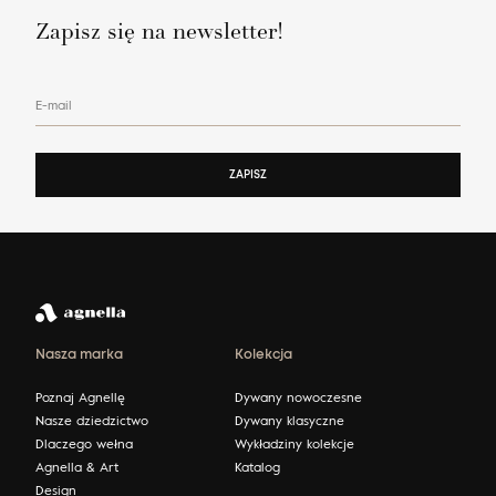
Zapisz się na newsletter!
E-mail
ZAPISZ
Nasza marka
Kolekcja
Poznaj Agnellę
Dywany nowoczesne
Nasze dziedzictwo
Dywany klasyczne
Dlaczego wełna
Wykładziny kolekcje
Agnella & Art
Katalog
Design