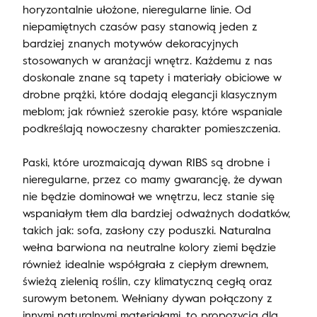
horyzontalnie ułożone, nieregularne linie. Od
niepamiętnych czasów pasy stanowią jeden z
bardziej znanych motywów dekoracyjnych
stosowanych w aranżacji wnętrz. Każdemu z nas
doskonale znane są tapety i materiały obiciowe w
drobne prążki, które dodają elegancji klasycznym
meblom; jak również szerokie pasy, które wspaniale
podkreślają nowoczesny charakter pomieszczenia.
Paski, które urozmaicają dywan RIBS są drobne i
nieregularne, przez co mamy gwarancję, że dywan
nie będzie dominował we wnętrzu, lecz stanie się
wspaniałym tłem dla bardziej odważnych dodatków,
takich jak: sofa, zasłony czy poduszki. Naturalna
wełna barwiona na neutralne kolory ziemi będzie
również idealnie współgrała z ciepłym drewnem,
świeżą zielenią roślin, czy klimatyczną cegłą oraz
surowym betonem. Wełniany dywan połączony z
innymi naturalnymi materiałami, to propozycja dla