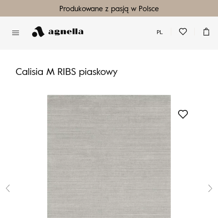
Produkowane z pasją w Polsce
PL
Nie masz produktów w ulubionych
Nie masz produktów w koszyku
Calisia M RIBS piaskowy