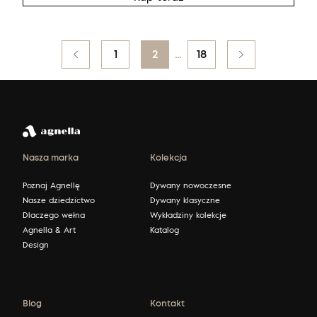
Posts
Poprzedni
1
2
…
18
pagination
Nasza marka
Kolekcja
Poznaj Agnellę
Dywany nowoczesne
Nasze dziedzictwo
Dywany klasyczne
Dlaczego wełna
Wykładziny kolekcje
Agnella & Art
Katalog
Design
Blog
Kontakt