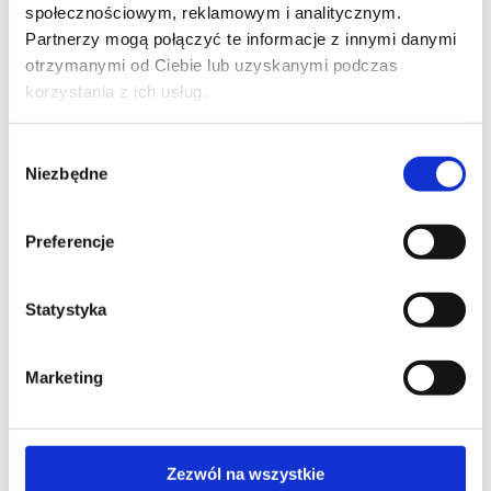
społecznościowym, reklamowym i analitycznym.
Partnerzy mogą połączyć te informacje z innymi danymi
otrzymanymi od Ciebie lub uzyskanymi podczas
korzystania z ich usług.
Wybór
Niezbędne
zgody
Preferencje
Statystyka
Agnus ART DECO I cream
Cena:
od
1 743
zł
Marketing
Kup teraz
Zezwól na wszystkie