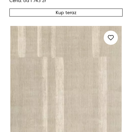
Cena:
od
1 743
zł
Kup teraz